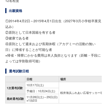
12名程度
出願資格
①2014年4月2日～2015年4月1日出生（2027年3月小学校卒業見
込み）
②原則として日本国籍を有する者
③健康である者
④原則として週末および長期休暇（アカデミーの活動の無い
日）に帰省することが可能な者
※帰省・帰寮にかかる費用は本人負担となります（距離・手段に
よっては学割取得可能）
選考試験日程
日程
場所
10月17日(土)
1次選考試験
予備日：10月24日(土)
桜井海浜ふれあい広場サッカー場［
11月28日(土)～29日(日)
最終選考試験
※1泊2日