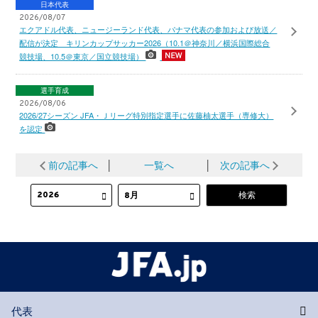
日本代表
2026/08/07
エクアドル代表、ニュージーランド代表、パナマ代表の参加および放送／
配信が決定 キリンカップサッカー2026（10.1＠神奈川／横浜国際総合
競技場、10.5＠東京／国立競技場）
選手育成
2026/08/06
2026/27シーズン JFA・Ｊリーグ特別指定選手に佐藤柚太選手（専修大）
を認定
前の記事へ
│
一覧へ
│
次の記事へ
代表