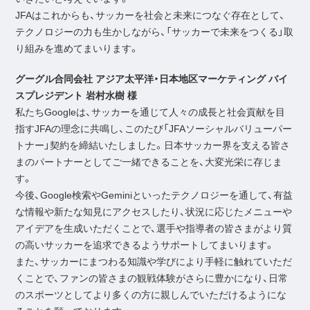
JFAはこれからも、サッカーを社会と未来につなぐ存在として、
テクノロジーの力も生かしながら、「サッカーで未来をつくる」取
り組みを進めてまいります。
グーグル合同会社 アジア太平洋・日本地区マーケティング バイ
スプレジデント 岩村水樹 様
私たちGoogleは、サッカーを通じて人々の成長と社会貢献を目
指すJFAの理念に共鳴し、このたび「JFAソーシャルバリューパー
トナー」契約を締結いたしました。日本サッカー界を支える皆さ
まのパートナーとしてご一緒できることを、大変光栄に存じま
す。
今後、Google検索や
Gemini
といったテクノロジーを通して、有益
な情報や新たな知見にアクセスしたり、状況に応じたメニューや
アイデアを生成いただくことで、選手や指導者の皆さまがより質
の高いサッカーを追求できるようサポートしてまいります。
また、サッカーにまつわる知識や学びにより手軽に触れていただ
くことで、ファンの皆さまの観戦体験がさらに豊かになり、日常
のスポーツとしてより多くの方に親しんでいただけるようにな