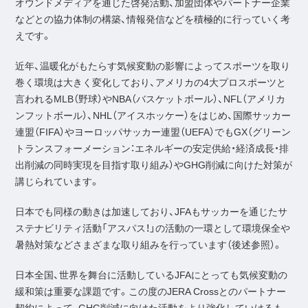
オウンドメディアを通じた啓発活動、加盟団体やパートナー企業
などとの協力体制の構築、情報発信などを積極的に行っていく考
えです。
近年、温暖化がもたらす気候変動の影響によってスポーツを取り
巻く環境は大きく変化しており、アメリカの4大プロスポーツと
言われるMLB（野球）やNBA（バスケットボール）、NFL（アメリカ
ンフットボール）、NHL（アイスホッケー）をはじめ、国際サッカー
連盟（FIFA）やヨーロッパサッカー連盟（UEFA）でもGX（グリーン
トランスフォーメーション：エネルギーの安定供給・経済成長・排
出削減の同時実現を目指す取り組み）やGHG削減に向けた対策が
講じられています。
日本でも同様の動きは加速しており、JFAもサッカーを通じたサ
ステナビリティ活動「アスパス！」の活動の一環として環境保全や
暑熱対策などさまざまな取り組みを行っています（後述参照）。
日本全国、世界を舞台に活動しているJFAにとっても気候変動の
緩和策は重要な課題です。この度のJERA Crossとのパートナー