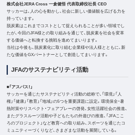
株式会社JERA Cross 一倉健悟 代表取締役社長 CEO
サッカーは、人の心を動かし、社会に新しい価値観を広げる力を
持っています。
脱炭素はこれまでコストとして捉えられることが多い領域でし
たが、今回のJFA様との取り組みを通じて、脱炭素を社会を変革
する価値へと転換する挑戦を進めてまいります。
当社は今後も、脱炭素化に取り組む企業様や法人様とともに、新
たな価値をGXパートナーとして創造してまいります。
JFAのサステナビリティ活動
■「アスパス！」
サッカーを通じたサステナビリティ活動の総称で、「環境」「人
権」「健康」「教育」「地域」の5つを重要課題に設定。環境保全・暑
熱対策やリスペクト・フェアプレーの啓発、女性活躍社会の推進、
またグラスルーツ活動や子どもたちの外遊びの推進、「JFAここ
ろのプロジェクト」など教育への取り組み、スポーツを通じたコ
ミュニティーづくりなど、さまざまな活動を展開している。