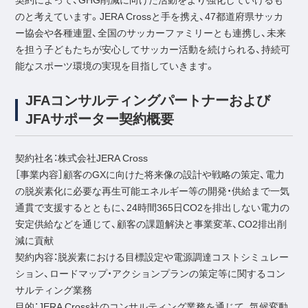
契約によって、GHG削減に向けた活動をより強化していけるも
のと考えています。JERA Crossと手を携え、47都道府県サッカ
ー協会や各種連盟、全国のサッカーファミリーとも連携し、未来
を担う子どもたちが安心してサッカー活動を続けられる、持続可
能なスポーツ環境の実現を目指していきます。
JFAコンサルティングパートナーおよび
JFAサポーター契約概要
契約社名：株式会社JERA Cross
［事業内容］顧客のGXに向けた将来像の設計や戦略の策定、電力
の脱炭素化に必要な再生可能エネルギー等の開発・供給まで一気
通貫で支援するとともに、24時間365日CO2を排出しない電力の
安定供給などを通じて、顧客の課題解決と事業変革、CO2排出削
減に貢献
契約内容：脱炭素における目標設定や電源調達コストシミュレー
ション、ロードマップ・アクションプランの策定等に関するコン
サルティング業務
目的：JERA Cross社のコンサルティング業務を通じて、気候変動