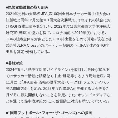
■気候変動緩和の取り組み
2021年元日の天皇杯 JFA 第100回全日本サッカー選手権大会の
決勝戦と同年12月の第101回大会決勝戦で、それぞれの試合にお
けるGHG排出量を算定した。2022年度は東京都市大学伊坪徳宏
研究室（当時）の協力を得て、コロナ禍前の2019年度における、
JFAの組織全体を対象としたGHG排出量を初めて算定。現在は株
式会社JERA Crossとのパートナー契約の下、JFA全体のGHG排
出量を算定・分析している。
■暑熱対策
2024年5月、「熱中症対策ガイドライン」を改訂し、危険な状況下
でのサッカー活動は躊躇なく中止・延期等するよう周知徹底。同
11月には「JFA主催・管轄の夏季大会・リーグ戦・フェスティバル
等の開催方針」を定め、2025年度以降JFAが主催する大会等を7
月・8月に原則開催しないことを決定。また、オウンドメディアな
どを通じて熱中症対策のほか、落雷防止対策も呼びかけている。
■「国連フットボール・フォー・ザ・ゴールズ」への参画