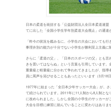
日本の柔道を統括する「公益財団法人全日本柔道連盟（
てに出した「全国小学生学年別柔道大会廃止」の通達
「昨今の状況を鑑みるに、小学生の大会においても行
事理弁別の能力が十分でない小学生が勝利至上主義に
さらに「柔道の父」、「日本のスポーツの父」とも言
きを置いてはならぬ」という言葉も引用しています。全
重量級と軽量級に分かれて争われてきましたが、指導
員に罵声を浴びせることもあったといいます（3月18
1977年に始まった「全日本少年サッカー大会」が、さ
て続けられています。2011年に11人制から8人制と
に改められました。しかし全国の小学生のサッカーがこ
大会を目標に練習に励んでいることに変わりはありま