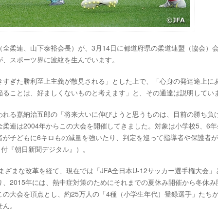
全柔連、山下泰裕会長）が、3月14日に都道府県の柔道連盟（協会）
が、スポーツ界に波紋を生んでいます。
きすぎた勝利至上主義が散見される」とした上で、「心身の発達途上に
陥ることは、好ましくないものと考えます」と、その通達は説明してい
われる嘉納治五郎の「将来大いに伸びようと思うものは、目前の勝ち負
柔連は2004年からこの大会を開催してきました。対象は小学校5、6年
者が子どもに6キロもの減量を強いたり、判定を巡って指導者や保護者
日付『朝日新聞デジタル』）。
まざまな改革を経て、現在では「JFA全日本U-12サッカー選手権大会」
なり、2015年には、熱中症対策のためにそれまでの夏休み開催から冬休み
の大会を頂点とし、約25万人の「4種（小学生年代）登録選手」たち
せん。