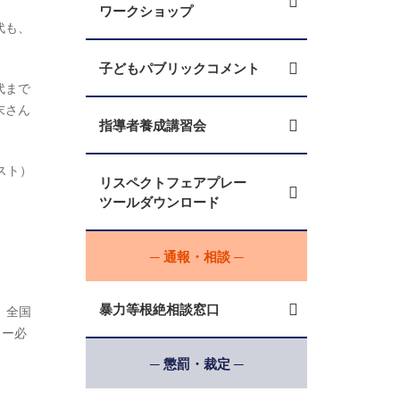
ワークショップ
代も、
子どもパブリックコメント
代まで
末さん
指導者養成講習会
スト）
リスペクトフェアプレー
ツールダウンロード
─ 通報・相談 ─
暴力等根絶相談窓口
、全国
リー必
─ 懲罰・裁定 ─