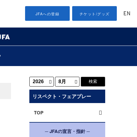
EN
JFAへの登録
チケット/グッズ
ー
リスペクト・フェアプレー
TOP
─ JFAの宣言・指針 ─