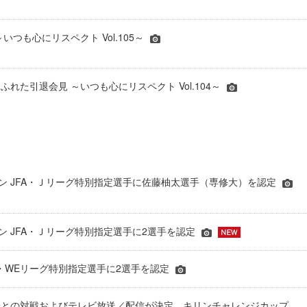
いつも心にリスペクト Vol.105～
れた引退会見 ～いつも心にリスペクト Vol.104～
シーズン JFA・Ｊリーグ特別指定選手に佐藤柚太選手（専修大）を認定
ーズン JFA・Ｊリーグ特別指定選手に2選手を認定
JFA・WEリーグ特別指定選手に2選手を認定
表との対戦およびテレビ放送／配信が決定 キリンチャレンジカップ