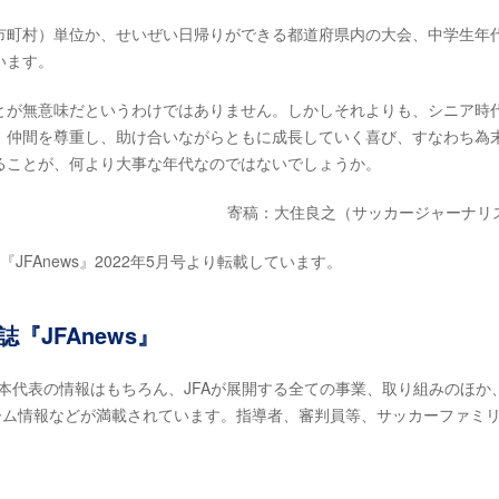
市町村）単位か、せいぜい日帰りができる都道府県内の大会、中学生年
います。
とが無意味だというわけではありません。しかしそれよりも、シニア時
、仲間を尊重し、助け合いながらともに成長していく喜び、すなわち為
ることが、何より大事な年代なのではないでしょうか。
寄稿：大住良之（サッカージャーナリ
FAnews』2022年5月号より転載しています。
『JFAnews』
』日本代表の情報はもちろん、JFAが展開する全ての事業、取り組みのほか
ーム情報などが満載されています。指導者、審判員等、サッカーファミ