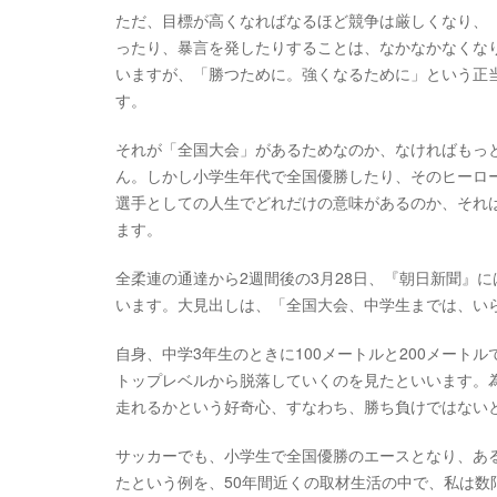
ただ、目標が高くなればなるほど競争は厳しくなり、
ったり、暴言を発したりすることは、なかなかなくなり
いますが、「勝つために。強くなるために」という正
す。
それが「全国大会」があるためなのか、なければもっ
ん。しかし小学生年代で全国優勝したり、そのヒーロ
選手としての人生でどれだけの意味があるのか、それ
ます。
全柔連の通達から2週間後の3月28日、『朝日新聞』
います。大見出しは、「全国大会、中学生までは、い
自身、中学3年生のときに100メートルと200メー
トップレベルから脱落していくのを見たといいます。
走れるかという好奇心、すなわち、勝ち負けではない
サッカーでも、小学生で全国優勝のエースとなり、あ
たという例を、50年間近くの取材生活の中で、私は数