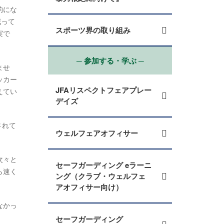
的にな
減って
スポーツ界の取り組み
実で
─ 参加する・学ぶ ─
ませ
ッカー
JFAリスペクトフェアプレー
えてい
デイズ
されて
ウェルフェアオフィサー
次々と
セーフガーディング eラーニ
ら速く
ング（クラブ・ウェルフェ
アオフィサー向け）
なかっ
セーフガーディング