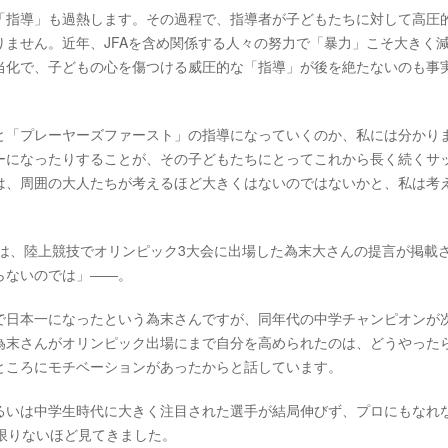
「指導」も過熱します。その過程で、指導者が子どもたちに対して高圧
ません。近年、JFAを含め関係する人々の努力で「暴力」こそ大きく
当化で、子どもの心を傷つける威圧的な「指導」が後を絶たないのも事
と「プレーヤーズファースト」の指導になっていくのか、私には分かり
ーになったりすることが、その子どもたちにとってこれから長く続くサ
は、周囲の大人たちが考えるほど大きくはないのではないかと、私は考
には、陸上競技でオリンピック3大会に出場した為末大さんの提言が掲載
らないのでは」――。
トルで日本一になったという為末さんですが、同年代の中学チャンピオンが
為末さんがオリンピック出場にまで自分を高められたのは、どうやった
ところにモチベーションがあったからと話しています。
るいは中学生時代に大きく注目された選手が結局伸びず、プロにもなれ
限りないほど見てきました。