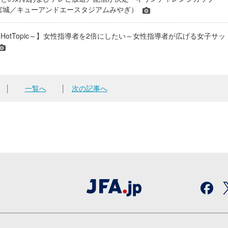
24＠宮城／キューアンドエースタジアムみやぎ）
HotTopic～】女性指導者を2倍にしたい～女性指導者が広げる女子サッ
│
一覧へ
│
次の記事へ