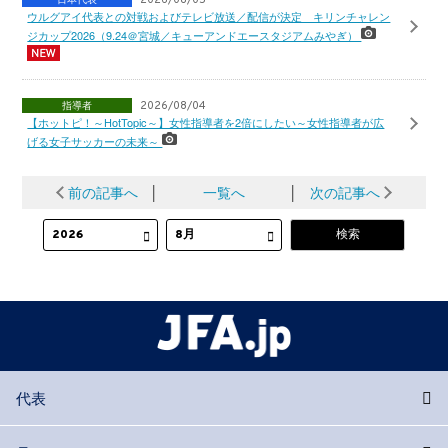
ウルグアイ代表との対戦およびテレビ放送／配信が決定 キリンチャレン
ジカップ2026（9.24＠宮城／キューアンドエースタジアムみやぎ）
指導者
2026/08/04
【ホットピ！～HotTopic～】女性指導者を2倍にしたい～女性指導者が広
げる女子サッカーの未来～
前の記事へ
│
一覧へ
│
次の記事へ
代表