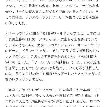
クジム、そして香港から傑志。東南アジアのプロリーグの急成
長やＪリーグの質の高さなどがよく理解できる大会でした。そ
して同時に、アジアのトップレフェリーが集まったことも注目
に値しました。
カタールで11月に開幕するFIFAワールドカップには、日本の山
下良美主審をはじめ、アジアから6人の主審が指名されていま
す。そのうちの4人、カタールのアルジャシム、オーストラリア
のビース、イランのファガニ、そしてアラブ首長国連邦のモハ
ンメドの4人が、この大会で主審を務めました。さらに副審と
VARも、計9人が「ワールドカップ審判員」でした。どの試合も
引き締まったものになったのは当然です。中でも私が注目した
のは、ラウンド16の神戸対横浜FMを担当したときのファガニ主
審のレフェリングでした。
フルネームはアリレザ・ファガニ。1978年生まれの44歳。ワー
ルドカップは14年ブラジル大会の開幕戦で第4審判を務め、18
年ロシア大会では3位決定戦まで4試合も担当しました。15年の
AFCアジアカップ、FIFAクラブワールドカップ、そして16年の