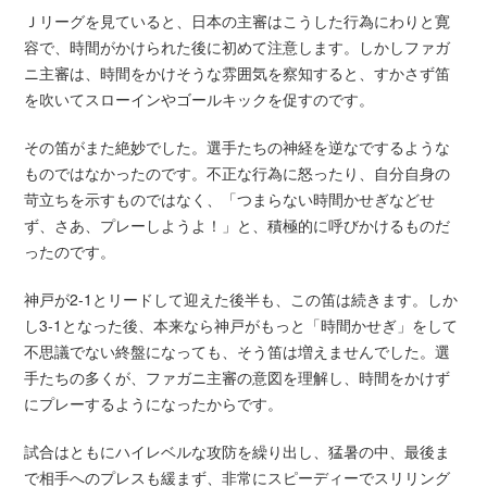
Ｊリーグを見ていると、日本の主審はこうした行為にわりと寛
容で、時間がかけられた後に初めて注意します。しかしファガ
ニ主審は、時間をかけそうな雰囲気を察知すると、すかさず笛
を吹いてスローインやゴールキックを促すのです。
その笛がまた絶妙でした。選手たちの神経を逆なでするような
ものではなかったのです。不正な行為に怒ったり、自分自身の
苛立ちを示すものではなく、「つまらない時間かせぎなどせ
ず、さあ、プレーしようよ！」と、積極的に呼びかけるものだ
ったのです。
神戸が2-1とリードして迎えた後半も、この笛は続きます。しか
し3-1となった後、本来なら神戸がもっと「時間かせぎ」をして
不思議でない終盤になっても、そう笛は増えませんでした。選
手たちの多くが、ファガニ主審の意図を理解し、時間をかけず
にプレーするようになったからです。
試合はともにハイレベルな攻防を繰り出し、猛暑の中、最後ま
で相手へのプレスも緩まず、非常にスピーディーでスリリング