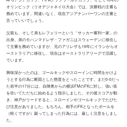
オリンピック（リオデジャネイロ大会）では、決勝戦の主審も
務めています。間違いなく、現在アジアナンバーワンの主審と
言っていいでしょう。
父親も、そして弟もレフェリーという「サッカー審判一家」の
出身。弟のモハンマドレザ・ファガニはスウェーデンに移住し
て主審を務めていますが、兄のアリレザも19年にイランからオ
ーストラリアに移住し、現在はオーストラリアリーグで活躍し
ています。
興味深かったのは、ゴールキックやスローインに時間をかけよ
うとする行為に断固とした態度をとったことです。まだ0-0だっ
た前半の17分には、自陣奥からの横浜FMのFKに対し、強い笛
を吹いてただちに始めるよう指示しました。その後スコアが動
き、神戸がリードすると、スローインやゴールキックでたびた
び注意がありました。もちろん、相手のFKとなったボールを
（軽くですが）蹴ってしまった行為には、厳しく注意をしまし
た。