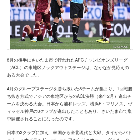
8月の後半にさいたま市で行われたAFCチャンピオンズリーグ
（ACL）の東地区ノックアウトステージは、なかなか見応えの
ある大会でした。
4月のグループステージを勝ち抜いた8チームが集まり、1回戦勝
ち抜き方式でアジアの東地区からのACL決勝（来年2月）進出チ
ームを決める大会。日本から浦和レッズ、横浜F・マリノス、ヴ
ィッセル神戸の3クラブが進出したこともあり、さいたま市で集
中開催されることになったのです。
日本の3クラブに加え、韓国から全北現代と大邱、タイからパト
ゥム・ユナイテッド、マレーシアからジョホール・ダルル・タ