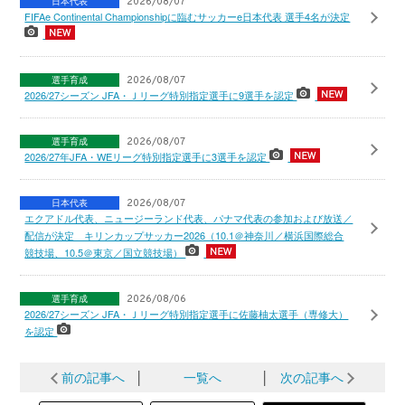
日本代表
2026/08/07
FIFAe Continental Championshipに臨むサッカーe日本代表 選手4名が決定
選手育成
2026/08/07
2026/27シーズン JFA・Ｊリーグ特別指定選手に9選手を認定
選手育成
2026/08/07
2026/27年JFA・WEリーグ特別指定選手に3選手を認定
日本代表
2026/08/07
エクアドル代表、ニュージーランド代表、パナマ代表の参加および放送／
配信が決定 キリンカップサッカー2026（10.1＠神奈川／横浜国際総合
競技場、10.5＠東京／国立競技場）
選手育成
2026/08/06
2026/27シーズン JFA・Ｊリーグ特別指定選手に佐藤柚太選手（専修大）
を認定
前の記事へ
│
一覧へ
│
次の記事へ