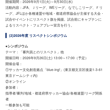
開催期間：2026年9月1日(火)～9月30日(水)
活動内容：JFA、Ｊリーグ、WEリーグ、なでしこリーグ、Ｆリ
ーグ、JFLほか各種連盟や地域・都道府県協会が主催する大会・
試合やイベントにリスペクト旗を掲揚。試合前にキャプテンに
よるリスペクト・フェアプレー宣言を行う。
(2)2026年度 リスペクトシンポジウム
●シンポジウム
テーマ：「審判員とのリスペクト」他
開催日時：2026年9月26日(土) 13:00～17:00（予定）
開催会場：
①サッカー文化創造拠点「blue-ing!」(東京都文京区後楽1-3-61
東京ドームシティ内)
②オンライン
参加者：
指導者/審判/地域・都道府県サッカー協会/各種連盟/リーグ関係
者
一般参加も可能