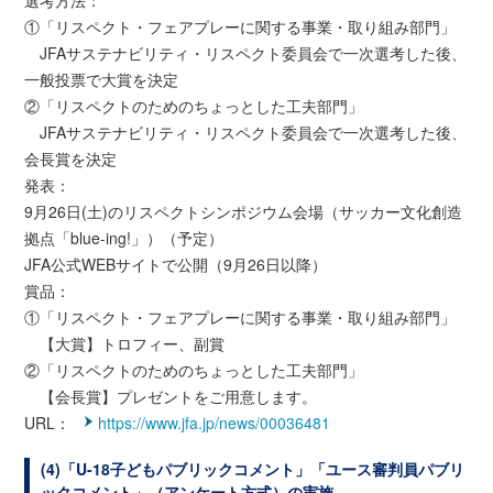
選考方法：
①「リスペクト・フェアプレーに関する事業・取り組み部門」
JFAサステナビリティ・リスペクト委員会で一次選考した後、
一般投票で大賞を決定
②「リスペクトのためのちょっとした工夫部門」
JFAサステナビリティ・リスペクト委員会で一次選考した後、
会長賞を決定
発表：
9月26日(土)のリスペクトシンポジウム会場（サッカー文化創造
拠点「blue-ing!」）（予定）
JFA公式WEBサイトで公開（9月26日以降）
賞品：
①「リスペクト・フェアプレーに関する事業・取り組み部門」
【大賞】トロフィー、副賞
②「リスペクトのためのちょっとした工夫部門」
【会長賞】プレゼントをご用意します。
URL：
https://www.jfa.jp/news/00036481
(4)「U-18子どもパブリックコメント」「ユース審判員パブリ
ックコメント」（アンケート方式）の実施