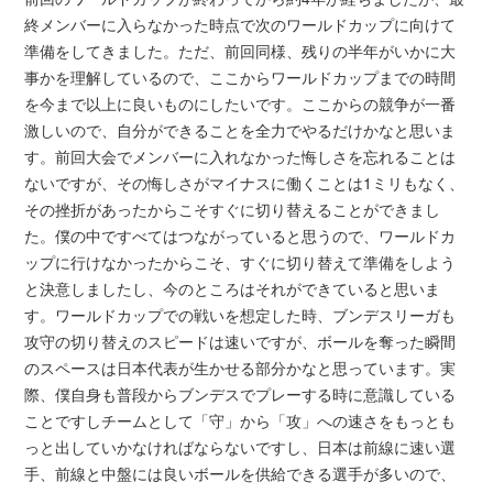
終メンバーに入らなかった時点で次のワールドカップに向けて
準備をしてきました。ただ、前回同様、残りの半年がいかに大
事かを理解しているので、ここからワールドカップまでの時間
を今まで以上に良いものにしたいです。ここからの競争が一番
激しいので、自分ができることを全力でやるだけかなと思いま
す。前回大会でメンバーに入れなかった悔しさを忘れることは
ないですが、その悔しさがマイナスに働くことは1ミリもなく、
その挫折があったからこそすぐに切り替えることができまし
た。僕の中ですべてはつながっていると思うので、ワールドカ
ップに行けなかったからこそ、すぐに切り替えて準備をしよう
と決意しましたし、今のところはそれができていると思いま
す。ワールドカップでの戦いを想定した時、ブンデスリーガも
攻守の切り替えのスピードは速いですが、ボールを奪った瞬間
のスペースは日本代表が生かせる部分かなと思っています。実
際、僕自身も普段からブンデスでプレーする時に意識している
ことですしチームとして「守」から「攻」への速さをもっとも
っと出していかなければならないですし、日本は前線に速い選
手、前線と中盤には良いボールを供給できる選手が多いので、