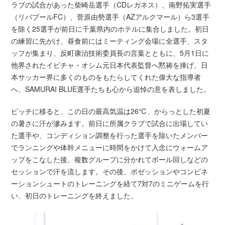
ラブの試合があった柴崎岳選手（CDレガネス）、南野拓実選手
（リバプールFC）、菅原由勢選手（AZアルクマール）ら3選手
を除く25選手が前日に千葉県内のホテルに集合しました。初日
の練習に先がけ、昼食前にはミーティング会場に全選手、スタ
ッフが集まり、反町康治技術委員長の言葉とともに、5月1日に
他界されたイビチャ・オシム元日本代表監督へ黙祷を捧げ、日
本サッカー界に多くのものをもたらしてくれた偉大な指導者
へ、SAMURAI BLUE選手たちも心から追悼の意を表しました。
ピッチに移ると、この日の最高気温は26℃、からっとした初夏
の暑さに汗が滲みます。前日に所属クラブで試合に出場してい
た選手や、コンディション調整を行った選手を除いたメンバー
でランニングや体幹メニューに時間をかけて入念にウォームア
ップをこなした後、複数グループに分かれてボール回しなどの
セッションで汗を流します。その後、ポゼッションやコンビネ
ーションシュートのトレーニングを経て7対7のミニゲームを行
い、初日のトレーニングを終えました。