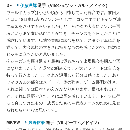
DF
伊藤洋輝
選手（VfBシュツットガルト／ドイツ）
ワールドカップは小さい頃から目指していた舞台です。前回大
会はU-19日本代表のメンバーとして、ロシアで同じキャンプ地
で練習をさせてもらいましたけど、その次の大会にメンバー選
考という形で食い込むことができ、チャンスをもらえたことに
感謝しています。現地で実際に試合を見て、スタジアムに足を
運んで、大会規模の大きさは特別なものを感じたので、絶対に
ピッチに立ちたいと思いました。
今シーズンを振り返ると最初は運もあって出場機会を掴んだ形
になりましたが、左足での組み立て、パスとフィードは自信を
持って行きましたし、それが通用した部分は感じました。あと
フィジカルの部分はスピード、体の強さ、ゲーム展開の速さ、
それに関しては日本との差がかなりあります。慣れもあるけ
ど、それに適応できたことは成長を感じています。ドイツに行
って身につけたもの、成長したものを代表チームのために見せ
られたらいいなと思います。
MF/FW
浅野拓磨
選手（VfLボーフム／ドイツ）
前回のワールドカップが終わってから約4年が経ちましたが、最