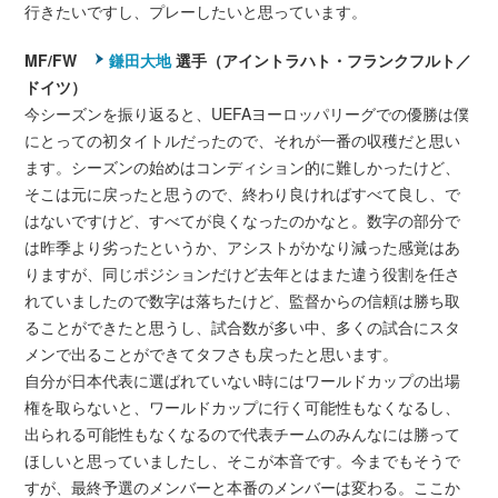
行きたいですし、プレーしたいと思っています。
MF/FW
鎌田大地
選手（アイントラハト・フランクフルト／
ドイツ）
今シーズンを振り返ると、UEFAヨーロッパリーグでの優勝は僕
にとっての初タイトルだったので、それが一番の収穫だと思い
ます。シーズンの始めはコンディション的に難しかったけど、
そこは元に戻ったと思うので、終わり良ければすべて良し、で
はないですけど、すべてが良くなったのかなと。数字の部分で
は昨季より劣ったというか、アシストがかなり減った感覚はあ
りますが、同じポジションだけど去年とはまた違う役割を任さ
れていましたので数字は落ちたけど、監督からの信頼は勝ち取
ることができたと思うし、試合数が多い中、多くの試合にスタ
メンで出ることができてタフさも戻ったと思います。
自分が日本代表に選ばれていない時にはワールドカップの出場
権を取らないと、ワールドカップに行く可能性もなくなるし、
出られる可能性もなくなるので代表チームのみんなには勝って
ほしいと思っていましたし、そこが本音です。今までもそうで
すが、最終予選のメンバーと本番のメンバーは変わる。ここか