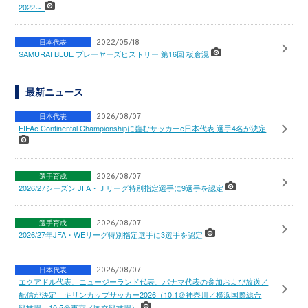
2022～
日本代表
2022/05/18
SAMURAI BLUE プレーヤーズヒストリー 第16回 板倉滉
最新ニュース
日本代表
2026/08/07
FIFAe Continental Championshipに臨むサッカーe日本代表 選手4名が決定
選手育成
2026/08/07
2026/27シーズン JFA・Ｊリーグ特別指定選手に9選手を認定
選手育成
2026/08/07
2026/27年JFA・WEリーグ特別指定選手に3選手を認定
日本代表
2026/08/07
エクアドル代表、ニュージーランド代表、パナマ代表の参加および放送／
配信が決定 キリンカップサッカー2026（10.1＠神奈川／横浜国際総合
競技場、10.5＠東京／国立競技場）