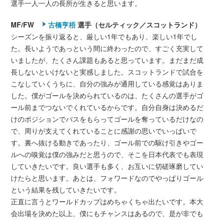
選手一人一人の長所が生きると思います。
MF/FW
古橋亨梧
選手（セルティック／スコットランド）
シーズンを振り返ると、厳しい1年でもあり、楽しい1年でし
た。長いようであっという間に終わったので、すごく充実して
いましたが、たくさん課題もあると思っています。まだまだ成
長しないといけないと実感しました。スコットランドで試合を
こなしていくうちに、自分の強みが通用している感覚はありま
した。僕がゴールを決められているのは、たくさんの選手がゴ
ール前までつないでくれているからです。自分自身は決めるだ
けのポジションでパスをもらってゴールを奪っているだけなの
で、周りが支えてくれていることに感謝の思いでいっぱいで
す。裏へ抜ける動きであったり、ゴール前での駆け引きやゴー
ルへの嗅覚は僕の強みだと思うので、そこを日本代表でも表現
していきたいです。良い選手も多く、お互いに切磋琢磨してい
けたらと思います。あとは、フォワードなのでやっぱりゴール
という結果を残していきたいです。
正直に言うとワールドカップはめちゃくちゃ出たいです。本大
会出場を決めた以上、僕にもチャンスはあるので、是が非でも