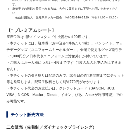
す。
※
車椅子での観戦を希望される方は、大会10日前までに下記へお問い合わせくださ
い。
公益財団法人 愛知県サッカー協会 Tel.052-846-2320（平日11:00～13:00）
〔* プレミアムシート〕
座席位置は1階メインスタンド中央部分の120席です。
・本チケットには、駐車券（お申込み1件あたり1枚）、ペンライト、マッ
チデーグッズ（ユニフォームキーホルダー）、会場で使えるグッズ割引券
（1,000円分／日本代表ユニフォームは対象外）が付いています。
・ご購入はお一人様につき2～4枚までです（1枚のみのお申込みはできま
せん）。
・本チケットの引き取りは配送のみで、試合日の約1週間前までにチケット
等を発送します。配送手数料として別途770円がかかります。
・本チケット代金のお支払いは、クレジットカード（SAISON、JCB、
VISA、NICOS、Master、Diners、イオン、ぴあ、Amexが利用可能）での
み可能です。
チケット販売方法
二次販売（先着制／ダイナミックプライシング）