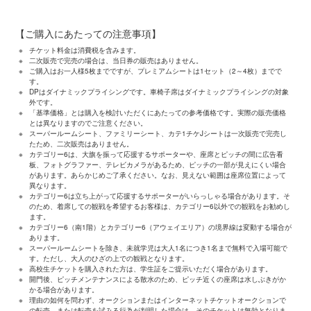
【ご購入にあたっての注意事項】
※
チケット料金は消費税を含みます。
※
二次販売で完売の場合は、当日券の販売はありません。
※
ご購入はお一人様5枚までですが、プレミアムシートは1セット（2～4枚）までで
す。
※
DPはダイナミックプライシングです。車椅子席はダイナミックプライシングの対象
外です。
※
「基準価格」とは購入を検討いただくにあたっての参考価格です。実際の販売価格
とは異なりますのでご注意ください。
※
スーパールームシート、ファミリーシート、カテ1チケJシートは一次販売で完売し
たため、二次販売はありません。
※
カテゴリー6は、大旗を振って応援するサポーターや、座席とピッチの間に広告看
板、フォトグラファー、テレビカメラがあるため、ピッチの一部が見えにくい場合
があります。あらかじめご了承ください。なお、見えない範囲は座席位置によって
異なります。
※
カテゴリー6は立ち上がって応援するサポーターがいらっしゃる場合があります。そ
のため、着席しての観戦を希望するお客様は、カテゴリー6以外での観戦をお勧めし
ます。
※
カテゴリー6（南1階）とカテゴリー6（アウェイエリア）の境界線は変動する場合が
あります。
※
スーパールームシートを除き、未就学児は大人1名につき1名まで無料で入場可能で
す。ただし、大人のひざの上での観戦となります。
※
高校生チケットを購入された方は、学生証をご提示いただく場合があります。
※
開門後、ピッチメンテナンスによる散水のため、ピッチ近くの座席は水しぶきがか
かる場合があります。
※
理由の如何を問わず、オークションまたはインターネットチケットオークションで
の転売、または転売を試みる行為が判明した場合は、そのチケットは無効となりま