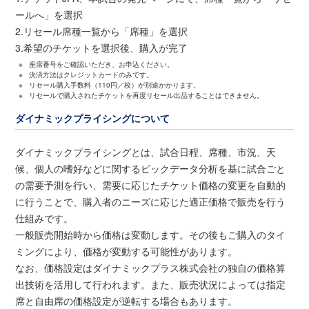
ールへ」を選択
2.リセール席種一覧から「席種」を選択
3.希望のチケットを選択後、購入が完了
※
座席番号をご確認いただき、お申込ください。
※
決済方法はクレジットカードのみです。
※
リセール購入手数料（110円／枚）が別途かかります。
※
リセールで購入されたチケットを再度リセール出品することはできません。
ダイナミックプライシングについて
ダイナミックプライシングとは、試合日程、席種、市況、天
候、個人の嗜好などに関するビックデータ分析を基に試合ごと
の需要予測を行い、需要に応じたチケット価格の変更を自動的
に行うことで、購入者のニーズに応じた適正価格で販売を行う
仕組みです。
一般販売開始時から価格は変動します。その後もご購入のタイ
ミングにより、価格が変動する可能性があります。
なお、価格設定はダイナミックプラス株式会社の独自の価格算
出技術を活用して行われます。また、販売状況によっては指定
席と自由席の価格設定が逆転する場合もあります。