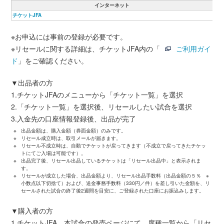
インターネット
チケットJFA
※お申込には事前の登録が必要です。
※リセールに関する詳細は、チケットJFA内の「
ご利用ガイ
ド
」をご確認ください。
▼出品者の方
1.チケットJFAのメニューから「チケット一覧」を選択
2.「チケット一覧」を選択後、リセールしたい試合を選択
3.入金先の口座情報登録後、出品が完了
※
出品金額は、購入金額（券面金額）のみです。
※
リセール成立時は、取引メールが届きます。
※
リセール不成立時は、自動でチケットが戻ってきます（不成立で戻ってきたチケッ
トにてご入場は可能です）。
※
出品完了後、リセール出品しているチケットは「リセール出品中」と表示されま
す。
※
リセールが成立した場合、出品金額より、リセール出品手数料（出品金額の５％ ※
小数点以下切捨て）および、送金事務手数料（330円／件）を差し引いた金額を、リ
セールされた試合の終了後2週間を目安に、ご登録された口座にお振込みします。
▼購入者の方
1.チケットJFA、本試合の発売ページにて、席種一覧から「リセ