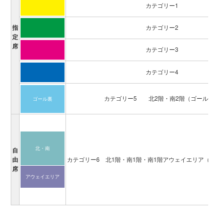
カテゴリー1
指
カテゴリー2
定
席
カテゴリー3
カテゴリー4
カテゴリー5
北2階・南2階（ゴール裏
ゴール裏
北・南
自
由
カテゴリー6
北1階・南1階
・南1階アウェイエリア
（ゴ
席
アウェイ
エリア