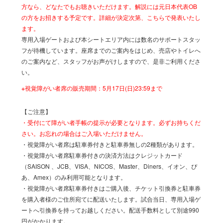
方なら、どなたでもお聴きいただけます。解説には元日本代表OB
の方をお招きする予定です。詳細が決定次第、こちらで発表いたし
ます。
専用入場ゲートおよび本シートエリア内には数名のサポートスタッ
フが待機しています。座席までのご案内をはじめ、売店やトイレへ
のご案内など、スタッフがお声がけしますので、是非ご利用くださ
い。
※視覚障がい者席の販売期間：5月17日(日)23:59まで
【ご注意】
・受付にて障がい者手帳の提示が必要となります。必ずお持ちくだ
さい。お忘れの場合はご入場いただけません。
・視覚障がい者席は駐車券付きと駐車券無しの2種類があります。
・視覚障がい者席駐車券付きの決済方法はクレジットカード
（SAISON 、JCB、VISA、NICOS、Master、Diners、イオン、ぴ
あ、Amex）のみ利用可能となります。
・視覚障がい者席駐車券付きはご購入後、チケット引換券と駐車券
を購入者様のご住所宛てに配送いたします。試合当日、専用入場ゲ
ートへ引換券を持ってお越しください。配送手数料として別途990
円がかかります。