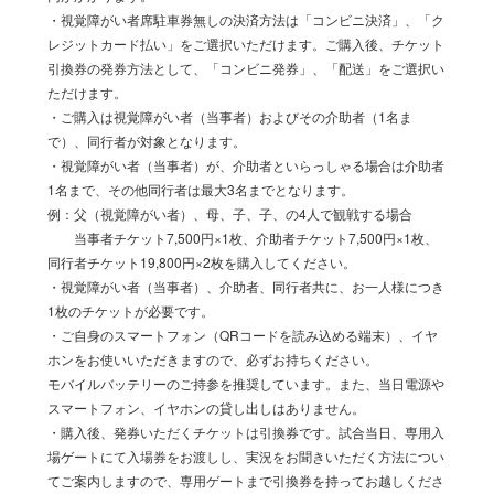
・視覚障がい者席駐車券無しの決済方法は「コンビニ決済」、「ク
レジットカード払い」をご選択いただけます。ご購入後、チケット
引換券の発券方法として、「コンビニ発券」、「配送」をご選択い
ただけます。
・ご購入は視覚障がい者（当事者）およびその介助者（1名ま
で）、同行者が対象となります。
・視覚障がい者（当事者）が、介助者といらっしゃる場合は介助者
1名まで、その他同行者は最大3名までとなります。
例：父（視覚障がい者）、母、子、子、の4人で観戦する場合
当事者チケット7,500円×1枚、介助者チケット7,500円×1枚、
同行者チケット19,800円×2枚を購入してください。
・視覚障がい者（当事者）、介助者、同行者共に、お一人様につき
1枚のチケットが必要です。
・ご自身のスマートフォン（QRコードを読み込める端末）、イヤ
ホンをお使いいただきますので、必ずお持ちください。
モバイルバッテリーのご持参を推奨しています。また、当日電源や
スマートフォン、イヤホンの貸し出しはありません。
・購入後、発券いただくチケットは引換券です。試合当日、専用入
場ゲートにて入場券をお渡しし、実況をお聞きいただく方法につい
てご案内しますので、専用ゲートまで引換券を持ってお越しくださ