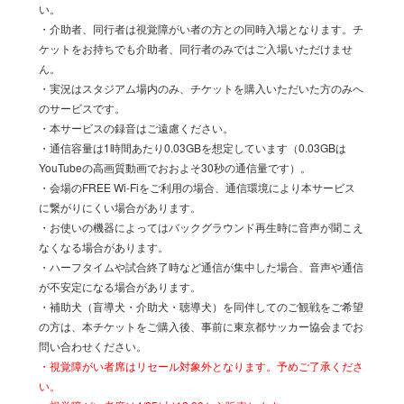
い。
・介助者、同行者は視覚障がい者の方との同時入場となります。チ
ケットをお持ちでも介助者、同行者のみではご入場いただけませ
ん。
・実況はスタジアム場内のみ、チケットを購入いただいた方のみへ
のサービスです。
・本サービスの録音はご遠慮ください。
・通信容量は1時間あたり0.03GBを想定しています（0.03GBは
YouTubeの高画質動画でおおよそ30秒の通信量です）。
・会場のFREE Wi-Fiをご利用の場合、通信環境により本サービス
に繋がりにくい場合があります。
・お使いの機器によってはバックグラウンド再生時に音声が聞こえ
なくなる場合があります。
・ハーフタイムや試合終了時など通信が集中した場合、音声や通信
が不安定になる場合があります。
・補助犬（盲導犬・介助犬・聴導犬）を同伴してのご観戦をご希望
の方は、本チケットをご購入後、事前に東京都サッカー協会までお
問い合わせください。
・視覚障がい者席はリセール対象外となります。予めご了承くださ
い。