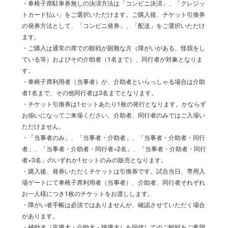
・車椅子席駐車券無しの決済方法は「コンビニ決済」、「クレジッ
トカード払い」をご選択いただけます。ご購入後、チケット引換券
の発券方法として、「コンビニ発券」、「配送」をご選択いただけ
ます。
・ご購入は通常の席での観戦が困難な方（障がいがある、怪我をし
ている等）およびその介助者（1名まで）、同行者が対象となりま
す。
・車椅子席利用者（当事者）が、介助者といらっしゃる場合は介助
者1名まで、その他同行者は3名までとなります。
・チケット引換券は1セットあたり1枚の発行となります。かならず
お揃いになってご来場ください。介助者、同行者のみではご入場い
ただけません。
・「当事者のみ」、「当事者・介助者」、「当事者・介助者・同行
者」、「当事者・介助者・同行者×2名」、「当事者・介助者・同行
者×3名」のいずれか1セットのみの販売となります。
・購入後、発券いただくチケットは引換券です。試合当日、専用入
場ゲートにて車椅子席利用者（当事者）、介助者、同行者それぞれ
お一人様につき1枚のチケットをお渡しします。
・障がい者手帳は必須ではありませんが、確認させていただく場合
があります。
・補助犬（盲導犬・介助犬・聴導犬）を同伴してのご観戦をご希望