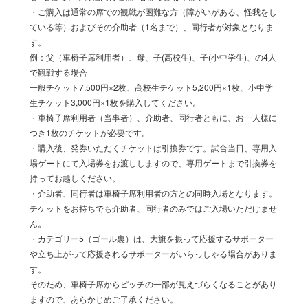
・ご購入は通常の席での観戦が困難な方（障がいがある、怪我をし
ている等）およびその介助者（1名まで）、同行者が対象となりま
す。
例：父（車椅子席利用者）、母、子(高校生)、子(小中学生)、の4人
で観戦する場合
一般チケット7,500円×2枚、高校生チケット5,200円×1枚、小中学
生チケット3,000円×1枚を購入してください。
・車椅子席利用者（当事者）、介助者、同行者ともに、お一人様に
つき1枚のチケットが必要です。
・購入後、発券いただくチケットは引換券です。試合当日、専用入
場ゲートにて入場券をお渡ししますので、専用ゲートまで引換券を
持ってお越しください。
・介助者、同行者は車椅子席利用者の方との同時入場となります。
チケットをお持ちでも介助者、同行者のみではご入場いただけませ
ん。
・カテゴリー5（ゴール裏）は、大旗を振って応援するサポーター
や立ち上がって応援されるサポーターがいらっしゃる場合がありま
す。
そのため、車椅子席からピッチの一部が見えづらくなることがあり
ますので、あらかじめご了承ください。