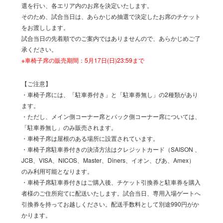
選を行い、各エリア内のお席を決定いたします。
そのため、試合当日は、あらかじめ抽選で決定したお席のチケット
をお渡しします。
試合当日の先着順でのご案内ではありませんので、あらかじめご了
承ください。
※車椅子席の販売期間：5月17日(日)23:59まで
【ご注意】
・車椅子席には、「駐車券付き」と「駐車券無し」の2種類があり
ます。
・ただし、メイン側コーナー席とバック側コーナー席については、
「駐車券無し」のみ販売されます。
・車椅子席は屋根のある場所に設置されています。
・車椅子席駐車券付きの決済方法はクレジットカード（SAISON 、
JCB、VISA、NICOS、Master、Diners、イオン、ぴあ、Amex）
のみ利用可能となります。
・車椅子席駐車券付きはご購入後、チケット引換券と駐車券を購入
者様のご住所宛てに配送いたします。試合当日、専用入場ゲートへ
引換券を持ってお越しください。配送手数料として別途990円がか
かります。