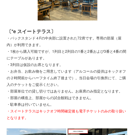
〔*e スイートテラス〕
・バックスタンド４Fの中央部に設置された72席です。専用の部屋（屋
内）が利用できます。
・1枚から購入可能ですが、1列目と2列目の1番と2番および3番と4番の間
にテーブルがあります。
・3列目は仮設のお席となります。
・お弁当、お飲み物をご用意しています（アルコールの提供はキックオフ
の２時間前からハーフタイム終了後まで）。当日会場の引換所にて、ご購
入のチケットをご提示ください。
・部屋単位での貸し切りではありません。お座席のみ指定となります。
・部屋の構造上、部屋からの試合観戦はできません。
・駐車券は付いていません。
・スイートテラスはキックオフ時間確定後も電子チケットのみの取り扱い
となります。