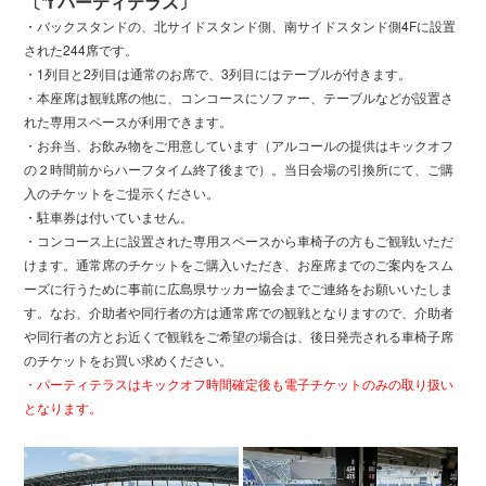
〔*f パーティテラス〕
・バックスタンドの、北サイドスタンド側、南サイドスタンド側4Fに設置
された244席です。
・1列目と2列目は通常のお席で、3列目にはテーブルが付きます。
・本座席は観戦席の他に、コンコースにソファー、テーブルなどが設置さ
れた専用スペースが利用できます。
・お弁当、お飲み物をご用意しています（アルコールの提供はキックオフ
の２時間前からハーフタイム終了後まで）。当日会場の引換所にて、ご購
入のチケットをご提示ください。
・駐車券は付いていません。
・コンコース上に設置された専用スペースから車椅子の方もご観戦いただ
けます。通常席のチケットをご購入いただき、お座席までのご案内をスム
ーズに行うために事前に広島県サッカー協会までご連絡をお願いいたしま
す。なお、介助者や同行者の方は通常席での観戦となりますので、介助者
や同行者の方とお近くで観戦をご希望の場合は、後日発売される車椅子席
のチケットをお買い求めください。
・パーティテラスはキックオフ時間確定後も電子チケットのみの取り扱い
となります。