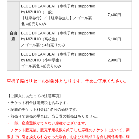
BLUE DREAM SEAT（車椅子席）supported
by MIZUHO（一般）
7,400円
【駐車券付】／【駐車券無し】／ゴール裏
北 ※前売りのみ
自由
BLUE DREAM SEAT（車椅子席）supported
席
by MIZUHO（高校生）
5,100円
／ゴール裏北 ※前売りのみ
BLUE DREAM SEAT（車椅子席）supported
by MIZUHO（小中学生）
2,900円
ゴール裏北 ※前売りのみ
車椅子席はリセール対象外となります。予めご了承ください。
【ご購入にあたっての注意事項】
・チケット料金は消費税を含みます。
・記載のチケット料金は1名分の価格です。
・前売りで完売の場合は、当日券の販売はありません。
・一部、座席選択ができない席種がございます。
・チケット販売後、販売予定枚数を終了した席種のチケットにおいて、期
限までに引き換えられなかった場合、および対戦相手を含む関係者用に確