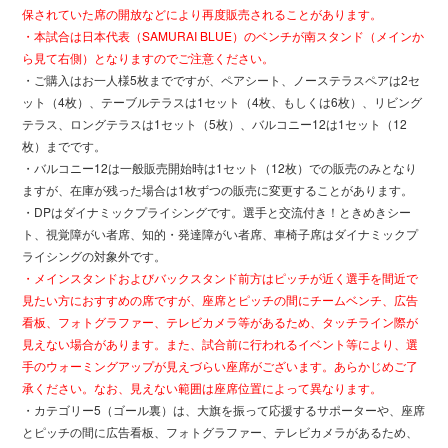
保されていた席の開放などにより再度販売されることがあります。
・本試合は日本代表（SAMURAI BLUE）のベンチが南スタンド（メインか
ら見て右側）となりますのでご注意ください。
・ご購入はお一人様5枚までですが、ペアシート、ノーステラスペアは2セ
ット（4枚）、テーブルテラスは1セット（4枚、もしくは6枚）、リビング
テラス、ロングテラスは1セット（5枚）、バルコニー12は1セット（12
枚）までです。
・バルコニー12は一般販売開始時は1セット（12枚）での販売のみとなり
ますが、在庫が残った場合は1枚ずつの販売に変更することがあります。
・DPはダイナミックプライシングです。選手と交流付き！ときめきシー
ト、視覚障がい者席、知的・発達障がい者席、車椅子席はダイナミックプ
ライシングの対象外です。
・メインスタンドおよびバックスタンド前方はピッチが近く選手を間近で
見たい方におすすめの席ですが、座席とピッチの間にチームベンチ、広告
看板、フォトグラファー、テレビカメラ等があるため、タッチライン際が
見えない場合があります。また、試合前に行われるイベント等により、選
手のウォーミングアップが見えづらい座席がございます。あらかじめご了
承ください。なお、見えない範囲は座席位置によって異なります。
・カテゴリー5（ゴール裏）は、大旗を振って応援するサポーターや、座席
とピッチの間に広告看板、フォトグラファー、テレビカメラがあるため、