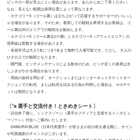
ピッチの一部が見えにくい場合があります。あらかじめご了承ください。
なお、見えない範囲は座席位置によって異なります。
・カテゴリー5（ゴール裏）は立ち上がって応援するサポーターがいらっし
ゃる場合があります。そのため、着席しての観戦を希望するお客様は、ゴ
ール裏以外のエリアでの観戦をお勧めします。
・カテゴリー5（ゴール裏北の1層）とカテゴリー5（アウェイエリア）の
境界線は変動する場合があります。
・未就学児は大人1名につき1名まで無料で入場可能です。ただし、大人の
ひざの上での観戦となります。
・開門後、ピッチメンテナンスによる散水のため、ピッチ近くの座席は水
しぶきがかかる場合があります。
・理由の如何を問わず、オークションまたはインターネットチケットオー
クションでの転売、または転売を試みる行為が判明した場合は、そのチケ
ットは無効となります。
〔*a 選手と交流付き！ときめきシート〕
・試合終了後に、ミックスゾーン（選手がメディアと交差するインタビュ
ーゾーン）付近へご案内いたします。
SAMURAI BLUE（日本代表選手）が皆さまの目の前を通る際に、サイン
や写真撮影のチャンスがございます。