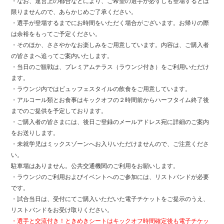
・なお、運営上の都合などにより、ご希望の選手が必ずしも登場するとは
限りませんので、あらかじめご了承ください。
・選手が登場するまでにお時間をいただく場合がございます。お帰りの際
は余裕をもってご予定ください。
・そのほか、ささやかなお楽しみをご用意しています。内容は、ご購入者
の皆さまへ追ってご案内いたします。
・当日のご観戦は、プレミアムテラス（ラウンジ付き）をご利用いただけ
ます。
・ラウンジ内ではビュッフェスタイルの飲食をご用意しています。
・アルコール類とお食事はキックオフの２時間前からハーフタイム終了後
までのご提供を予定しております。
・ご購入者の皆さまには、後日ご登録のメールアドレス宛に詳細のご案内
をお送りします。
・未就学児はミックスゾーンへお入りいただけませんので、ご注意くださ
い。
駐車場はありません。公共交通機関のご利用をお願いします。
・ラウンジのご利用およびイベントへのご参加には、リストバンドが必要
です。
・試合当日は、受付にてご購入いただいた電子チケットをご提示のうえ、
リストバンドをお受け取りください。
・選手と交流付き！ときめきシートはキックオフ時間確定後も電子チケッ