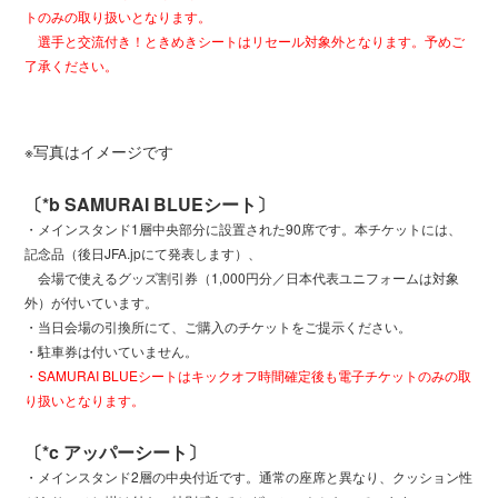
トのみの取り扱いとなります。
選手と交流付き！ときめきシートはリセール対象外となります。予めご
了承ください。
※写真はイメージです
〔*b SAMURAI BLUEシート〕
・メインスタンド1層中央部分に設置された90席です。本チケットには、
記念品（後日JFA.jpにて発表します）、
会場で使えるグッズ割引券（1,000円分／日本代表ユニフォームは対象
外）が付いています。
・当日会場の引換所にて、ご購入のチケットをご提示ください。
・駐車券は付いていません。
・SAMURAI BLUEシートはキックオフ時間確定後も電子チケットのみの取
り扱いとなります。
〔*c アッパーシート〕
・メインスタンド2層の中央付近です。通常の座席と異なり、クッション性