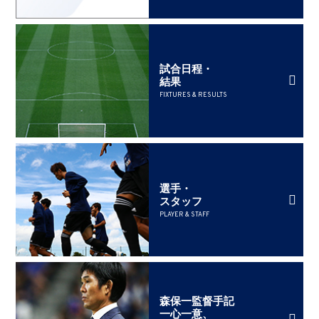
試合日程・
結果
FIXTURES & RESULTS
選手・
スタッフ
PLAYER & STAFF
森保一監督手記
一心一意、