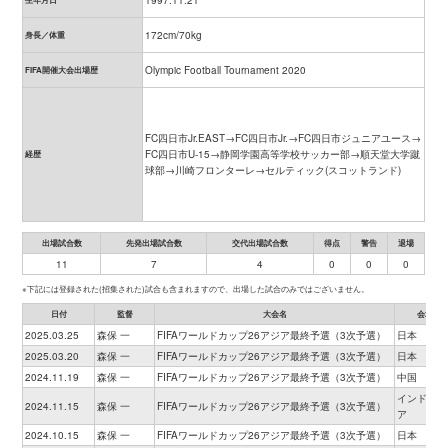
1997.11.21
172cm/70kg
身長／体重
Olympic Football Tournament 2020
FIFA開催大会出場歴
FC四日市Jr.EAST→FC四日市Jr.→FC四日市ジュニアユース→
FC四日市U-15→静岡学園高等学校サッカー部→順天堂大学蹴
経歴
球部→川崎フロンターレ→セルティック(スコットランド)
出場試合数
先発出場試合数
交代出場試合数
得点
警告
退場
11
7
4
0
0
0
※下記には登録された(招集された)試合も含まれますので、出場した試合のみではございません。
日付
監督
大会名
会場
2025.03.25
森保 一
FIFAワールドカップ26アジア最終予選（3次予選）
日本
2025.03.20
森保 一
FIFAワールドカップ26アジア最終予選（3次予選）
日本
2024.11.19
森保 一
FIFAワールドカップ26アジア最終予選（3次予選）
中国
インドネシ
2024.11.15
森保 一
FIFAワールドカップ26アジア最終予選（3次予選）
ア
2024.10.15
森保 一
FIFAワールドカップ26アジア最終予選（3次予選）
日本