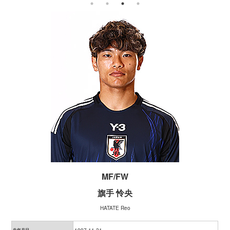
MF/FW
旗手 怜央
HATATE Reo
生年月日