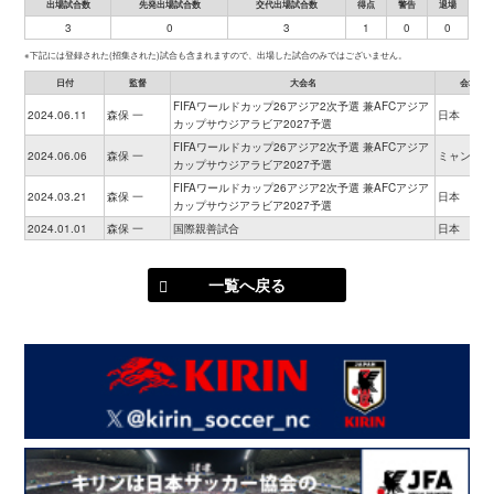
出場試合数
先発出場試合数
交代出場試合数
得点
警告
退場
3
0
3
1
0
0
※下記には登録された(招集された)試合も含まれますので、出場した試合のみではございません。
日付
監督
大会名
会場
FIFAワールドカップ26アジア2次予選 兼AFCアジア
2024.06.11
森保 一
日本
カップサウジアラビア2027予選
FIFAワールドカップ26アジア2次予選 兼AFCアジア
2024.06.06
森保 一
ミャンマー
カップサウジアラビア2027予選
FIFAワールドカップ26アジア2次予選 兼AFCアジア
2024.03.21
森保 一
日本
カップサウジアラビア2027予選
2024.01.01
森保 一
国際親善試合
日本
一覧へ戻る