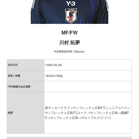
MF/FW
川村 拓夢
KAWAMURA Takumu
1999.08.28
生年月日
183cm/76kg
身長／体重
FIFA開催大会出場歴
原サッカークラブ→サンフレッチェ広島F.Cジュニアユース→
サンフレッチェ広島F.Cユース→サンフレッチェ広島→愛媛F
経歴
C→サンフレッチェ広島→ザルツブルク(ドイツ)