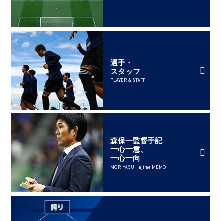
選手・
スタッフ
PLAYER & STAFF
森保一監督手記
一心一意、
一心一向
MORIYASU Hajime MEMO