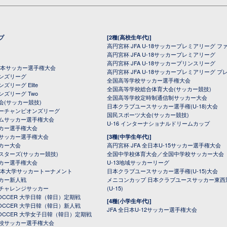
プ
[2種(高校生年代)]
高円宮杯 JFA U-18サッカープレミアリーグ フ
高円宮杯 JFA U-18サッカープレミアリーグ
高円宮杯 JFA U-18サッカープリンスリーグ
全日本サッカー選手権大会
高円宮杯 JFA U-18サッカープレミアリーグ プ
オンズリーグ
全国高等学校サッカー選手権大会
ズリーグ Elite
全国高等学校総合体育大会(サッカー競技)
ンズリーグ Two
全国高等学校定時制通信制サッカー大会
会(サッカー競技)
日本クラブユースサッカー選手権(U-18)大会
ーチャンピオンズリーグ
国民スポーツ大会(サッカー競技)
ムサッカー選手権大会
U-16 インターナショナルドリームカップ
カー選手権大会
サッカー選手権大会
[3種(中学生年代)]
カー大会
高円宮杯 JFA 全日本U-15サッカー選手権大会
スターズ(サッカー競技)
全国中学校体育大会／全国中学校サッカー大会
カー選手権大会
U-13地域サッカーリーグ
日本大学サッカートーナメント
日本クラブユースサッカー選手権(U-15)大会
カー新人戦
メニコンカップ 日本クラブユースサッカー東西
チャレンジサッカー
(U-15)
 SOCCER 大学日韓（韓日）定期戦
[4種(小学生年代)]
 SOCCER 大学日韓（韓日）新人戦
JFA 全日本U-12サッカー選手権大会
 SOCCER 大学女子日韓（韓日）定期戦
校サッカー選手権大会