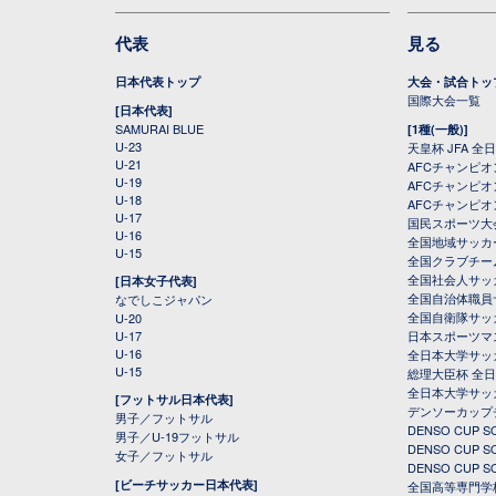
代表
見る
日本代表トップ
大会・試合トッ
国際大会一覧
[日本代表]
SAMURAI BLUE
[1種(一般)]
U-23
天皇杯 JFA 
U-21
AFCチャンピ
U-19
AFCチャンピオン
U-18
AFCチャンピオ
U-17
国民スポーツ大
U-16
全国地域サッカ
U-15
全国クラブチー
全国社会人サッ
[日本女子代表]
全国自治体職員
なでしこジャパン
全国自衛隊サッ
U-20
U-17
日本スポーツマ
U-16
全日本大学サッ
U-15
総理大臣杯 全
全日本大学サッ
[フットサル日本代表]
デンソーカップ
男子／フットサル
DENSO CUP
男子／U-19フットサル
DENSO CUP
女子／フットサル
DENSO CUP
[ビーチサッカー日本代表]
全国高等専門学