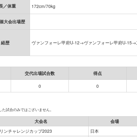
長／体重
172cm/70kg
開催大会出場歴
経歴
ヴァンフォーレ甲府U-12→ヴァンフォーレ甲府U-15→京都
交代出場試合数
得点
0
0
場した試合のみではございません。
大会名
会場
リンチャレンジカップ2023
日本