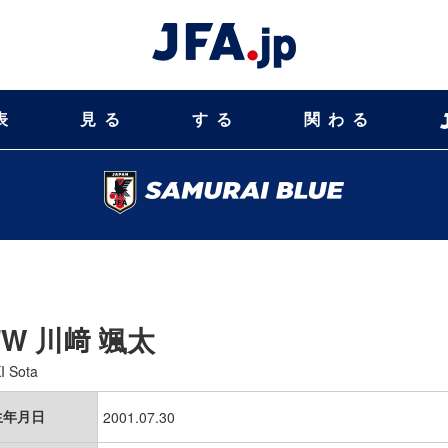
表
見る
する
関わる
FW
川﨑 颯太
 Sota
生年月日
2001.07.30