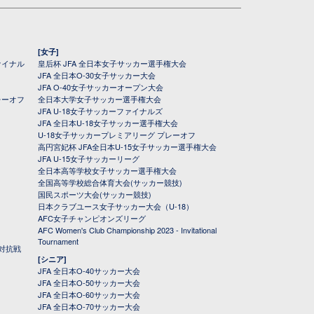
[女子]
ァイナル
皇后杯 JFA 全日本女子サッカー選手権大会
JFA 全日本O-30女子サッカー大会
JFA O-40女子サッカーオープン大会
レーオフ
全日本大学女子サッカー選手権大会
JFA U-18女子サッカーファイナルズ
JFA 全日本U-18女子サッカー選手権大会
U-18女子サッカープレミアリーグ プレーオフ
高円宮妃杯 JFA全日本U-15女子サッカー選手権大会
JFA U-15女子サッカーリーグ
全日本高等学校女子サッカー選手権大会
全国高等学校総合体育大会(サッカー競技)
国民スポーツ大会(サッカー競技)
日本クラブユース女子サッカー大会（U-18）
AFC女子チャンピオンズリーグ
AFC Women's Club Championship 2023 - Invitational
Tournament
対抗戦
[シニア]
JFA 全日本O-40サッカー大会
JFA 全日本O-50サッカー大会
JFA 全日本O-60サッカー大会
JFA 全日本O-70サッカー大会