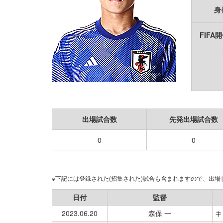
身
FIFA
出場試合数
先発出場試合数
0
0
※下記には登録された(招集された)試合も含まれますので、出
日付
監督
2023.06.20
森保 一
キ