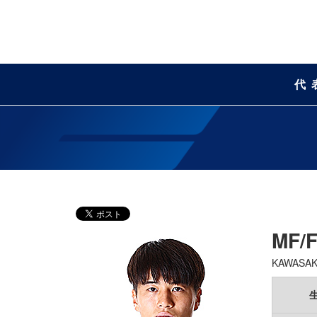
代
MF/
KAWASAKI