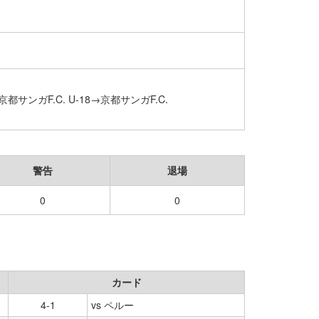
サンガF.C. U-18→京都サンガF.C.
警告
退場
0
0
カード
4-1
vs ペルー