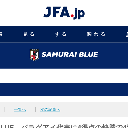
表
見る
する
関わる
│
一覧へ
│
次の記事へ
RAI BLUE、パラグアイ代表に4得点の快勝で