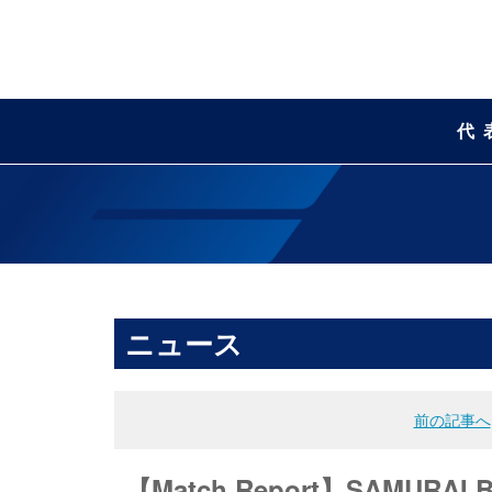
代
ニュース
前の記事へ
【Match Report】SAMU