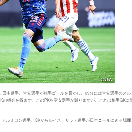
た田中選手、堂安選手が相手ゴールを脅かし、69分には堂安選手のスル
Kの機会を得ます。このPKを堂安選手が蹴りますが、これは相手GKに
・アルミロン選手、CKからルイス・サラテ選手が日本ゴールに迫る場面