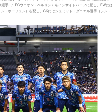
選手（1.FCウニオン・ベルリン）をインサイドハーフに配し、FWに
イントホーフェン）を配し、GKにはシュミット・ダニエル選手（シント