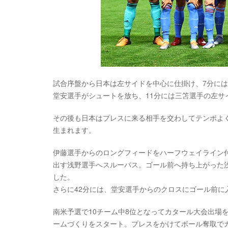
試合序盤から日本は左サイドを中心に仕掛け、7分に
堂安選手がシュートを放ち、11分には三笘選手の左
その後も日本はプレスに来る相手を交わしてテンポよ
生まれます。
伊藤選手からのロングフィードをハーフウェイライン
出す浅野選手へスルーパス。ゴール前へ持ち上がった
した。
さらに42分には、堂安選手からのクロスにゴール前に
南米予選で10チーム中8位となってカタール大会出場
ームづくりをスタート。プレスをかけてボール奪取で