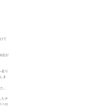
受けて
。
制点が
へ走り
しま
した。
したチ
リベロ