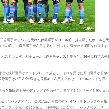
は三笘選手からパスを受けた伊藤選手がゴール前に折り返したボールを
サイドの崩しに鎌田選手が左足を振り、ポストに弾かれる場面を作ります
くパスをつなぎ、相手ゴールに迫るチャンスを作ると、36分に待望の先
付近で浅野選手がポストプレーで落とし、それを受けた原口選手が前線
浅野選手は相手GKの動きを見極めて右足で合わせてゴールネットを揺ら
入った鎌田選手がヘディングで合わせて、前半で2-0とリードを奪いま
を逃したパラグアイは、この試合から次の2026年ワールドカップを目指
カウンターを狙う姿勢を見せ、前半半ばには左サイドバックのブラス・