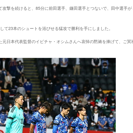
て攻撃を続けると、85分に前田選手、鎌田選手とつないで、田中選手が
して23本のシュートを浴びせる猛攻で勝利を手にしました。
した元日本代表監督のイビチャ・オシムさんへ哀悼の黙祷を捧げて、ご冥