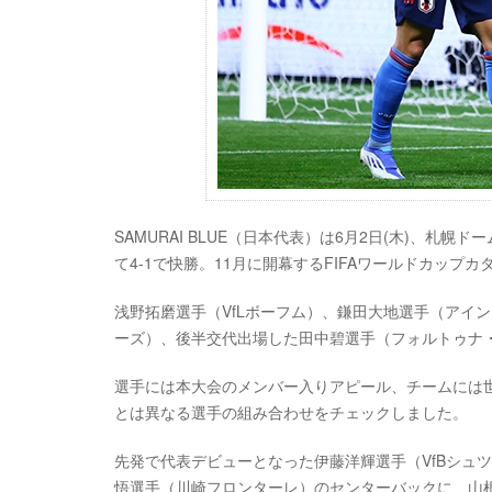
SAMURAI BLUE（日本代表）は6月2日(木)、札
て4-1で快勝。11月に開幕するFIFAワールドカップ
浅野拓磨選手（VfLボーフム）、鎌田大地選手（アイ
ーズ）、後半交代出場した田中碧選手（フォルトゥナ
選手には本大会のメンバー入りアピール、チームには
とは異なる選手の組み合わせをチェックしました。
先発で代表デビューとなった伊藤洋輝選手（VfBシュ
悟選手（川崎フロンターレ）のセンターバックに、山根