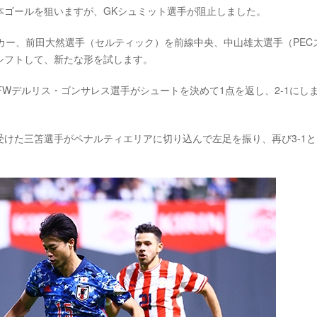
本ゴールを狙いますが、GKシュミット選手が阻止しました。
カー、前田大然選手（セルティック）を前線中央、中山雄太選手（PEC
シフトして、新たな形を試します。
FWデルリス・ゴンサレス選手がシュートを決めて1点を返し、2-1にし
けた三笘選手がペナルティエリアに切り込んで左足を振り、再び3-1と