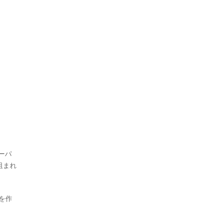
ーパ
阻まれ
を作