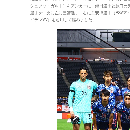
シュツットガルト）をアンカーに、鎌田選手と原口元気
選手を中央に左に三笘選手、右に堂安律選手（PSVア
イデンVV）を起用して臨みました。