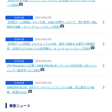
【6.20(火)＠大阪／パナソニック スタジアム 吹田】キリンチャレンジカ
ップ2023
日本代表
2023/06/06
【対戦チーム情報】ペルー代表 伝統の攻撃サッカーで 再び世界へ挑む
南米の強豪～キリンチャレンジカップ2023
日本代表
2023/06/05
【対戦チーム情報】エルサルバドル代表 国外で成長する選手を積極登
用 目指すは11大会ぶりの世界舞台～キリンチャレンジカップ2023
日本代表
2023/06/02
JFA Passportから応募！SAMURAI BLUE（サッカー日本代表）6月トレー
ニング一般見学へのご招待
日本代表
2023/05/26
SAMURAI BLUE、6月キリンチャレンジカップへ古橋、谷口選手らが復
帰、初選出は3人
最新ニュース