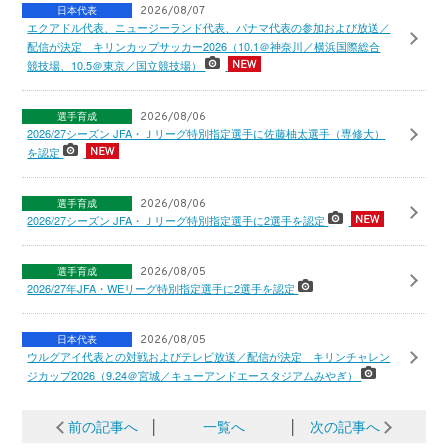
日本代表
2026/08/07
エクアドル代表、ニュージーランド代表、パナマ代表の参加および放送／
配信が決定 キリンカップサッカー2026（10.1＠神奈川／横浜国際総合
競技場、10.5＠東京／国立競技場）
選手育成
2026/08/06
2026/27シーズン JFA・Ｊリーグ特別指定選手に佐藤柚太選手（専修大）
を認定
選手育成
2026/08/06
2026/27シーズン JFA・Ｊリーグ特別指定選手に2選手を認定
選手育成
2026/08/05
2026/27年JFA・WEリーグ特別指定選手に2選手を認定
日本代表
2026/08/05
ウルグアイ代表との対戦およびテレビ放送／配信が決定 キリンチャレン
ジカップ2026（9.24＠宮城／キューアンドエースタジアムみやぎ）
前の記事へ
│
一覧へ
│
次の記事へ