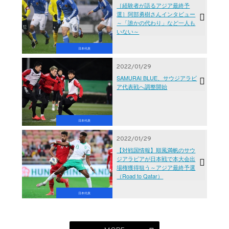
［経験者が語るアジア最終予
選］阿部勇樹さんインタビュー
～「誰かの代わり」など一人も
いない～
日本代表
2022/01/29
SAMURAI BLUE、サウジアラビ
ア代表戦へ調整開始
日本代表
2022/01/29
【対戦国情報】順風満帆のサウ
ジアラビアが日本戦で本大会出
場権獲得狙う～アジア最終予選
（Road to Qatar）
日本代表