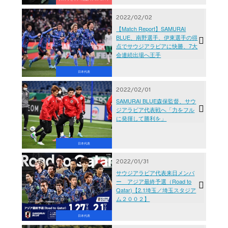
2022/02/02
【Match Report】SAMURAI
BLUE、南野選手、伊東選手の得
点でサウジアラビアに快勝、7大
会連続出場へ王手
日本代表
2022/02/01
SAMURAI BLUE森保監督、サウ
ジアラビア代表戦へ「力をフル
に発揮して勝利を」
日本代表
2022/01/31
サウジアラビア代表来日メンバ
ー アジア最終予選（Road to
Qatar)【2.1埼玉／埼玉スタジア
ム２００２】
日本代表