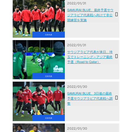
2022/01/31
SAMURAI BLUE、最終予選サウ
ジアラビア代表戦へ向けて非公
開練習を実施
日本代表
2022/01/31
サウジアラビア代表が来日、埼
玉でトレーニング～アジア最終
予選（Road to Qatar）
日本代表
2022/01/30
SAMURAI BLUE、3日後の最終
予選サウジアラビア代表戦へ調
整
日本代表
2022/01/30