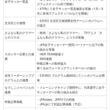
女子サッカー普及
ズフェスティバル内で開催）
・47FAにて女子サッカー普及施策を実施（1月～3
月に各地でフェスティバルなどを開催）
・3月5日 文京区主催国際女性デーシンポジウムへ
文京区との連携
の協力
さよなら私のクラマー
・映画「さよなら私のクラマー」、TVアニメ「さ
とのコラボ
よなら私のクラマー」とコラボ実施
・JFA女子サッカーデー賛同パートナーと以下の取
り組みを実施
スポンサー企業との連
HER TEAM振返り
携
SNS連携
特集記事への取材協力
着ぐるみウォーキングフットボールへの協力
女性リーダーシッププ
・2月28日 プログラム最終回にてシンポジウムを開
ログラムとの連携
催
なでしこジャパンとの
・トレーニングキャンプ期間中に、代表選手に女子
連携
サッカーデーの取り組みを紹介
・JFAnews、JFATVでの特集
特集記事掲載
・JFA.jpにて対談記事掲載（予定）