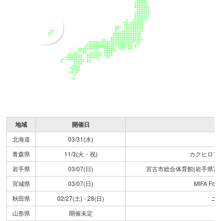
地域
開催日
北海道
03/31(水)
青森県
11/3(火・祝)
カクヒロア
岩手県
03/07(日)
宮古市総合体育館(岩手県宮
宮城県
03/07(日)
MIFA Fo
秋田県
02/27(土) - 28(日)
ニ
山形県
開催未定