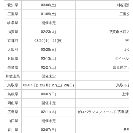
愛知県
03/06(土)
刈谷運動
三重県
01/09(土)
三重交通
岐阜県
開催未定
滋賀県
02/23(火)
甲賀市水口スポ
京都府
03/20(土) - 21(日)
吉祥
大阪府
03/28(日)
J-
兵庫県
03/13(土)
ダイセル播
奈良県
02/27(土)
奈良県フッ
和歌山県
開催未定
鳥取県
03/07(日)･22(月)･27(土)･28(日)
鳥取市若
島根県
03/07(日)
上津チ
岡山県
開催未定
広島県
02/11(木)
ゼロバランスフィールド(広島県安
山口県
開催未定
香川県
03/07(日)
RE;