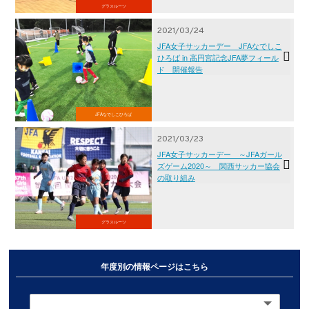
グラスルーツ
2021/03/24
JFA女子サッカーデー JFAなでしこ
ひろば in 高円宮記念JFA夢フィール
ド 開催報告
JFAなでしこひろば
2021/03/23
JFA女子サッカーデー ～JFAガール
ズゲーム2020～ 関西サッカー協会
の取り組み
グラスルーツ
年度別の情報ページはこちら