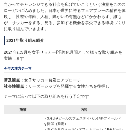
向かってチャレンジできる社会を広げていこうという決意をこのス
ローガンに込めました。日本が世界に誇るフェアプレーの精神を体
現し、性差や年齢、人種、障がいの有無などにかかわらず、誰も
が、サッカーをする、見る、参加する機会を享受できる環境づくり
に取り組んでいきます。
2021年取り組み紹介
2021年は3月を女子サッカーPR強化月間として様々な取り組みを
実施します
今年の注力テーマ
普及観点：
女子サッカー普及にアプローチ
社会性観点：
リーダーシップを発揮する女性たちを後押し
テーマに沿って以下の取り組みを行う予定です
施策
内容
・3月JFAガールズフェスティバル@夢フィールド
を開催（延期）
・着ぐるみウォーキングフットボール（JFAガール