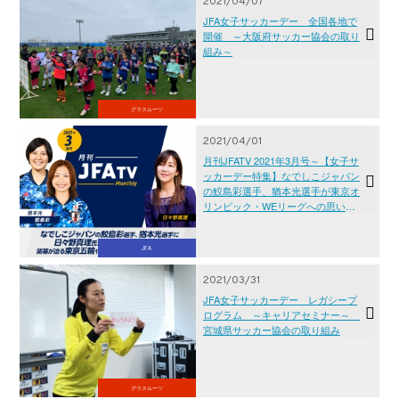
2021/04/07
JFA女子サッカーデー 全国各地で
開催 ～大阪府サッカー協会の取り
組み～
グラスルーツ
2021/04/01
月刊JFATV 2021年3月号～【女子サ
ッカーデー特集】なでしこジャパン
の鮫島彩選手、猶本光選手が東京オ
リンピック・WEリーグへの思いを
語る～
JFA
2021/03/31
JFA女子サッカーデー レガシープ
ログラム ～キャリアセミナー～
宮城県サッカー協会の取り組み
グラスルーツ