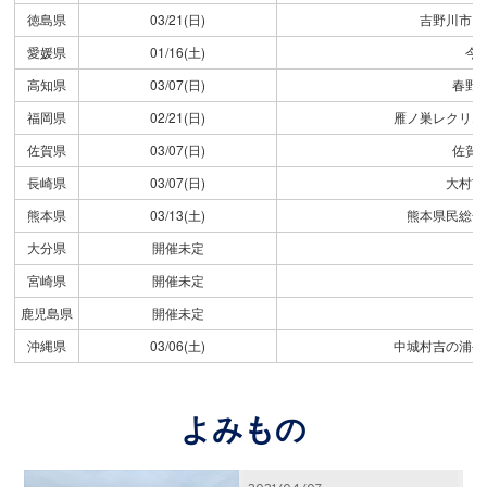
徳島県
03/21(日)
吉野川市民
愛媛県
01/16(土)
今
高知県
03/07(日)
春野
福岡県
02/21(日)
雁ノ巣レクリエ
佐賀県
03/07(日)
佐賀
長崎県
03/07(日)
大村市
熊本県
03/13(土)
熊本県民総合
大分県
開催未定
宮崎県
開催未定
鹿児島県
開催未定
沖縄県
03/06(土)
中城村吉の浦公
よみもの