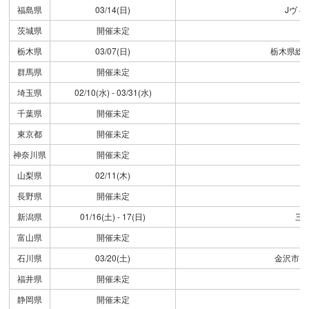
福島県
03/14(日)
Jヴィ
茨城県
開催未定
栃木県
03/07(日)
栃木県総
群馬県
開催未定
埼玉県
02/10(水) - 03/31(水)
千葉県
開催未定
東京都
開催未定
神奈川県
開催未定
山梨県
02/11(木)
長野県
開催未定
新潟県
01/16(土) - 17(日)
三
富山県
開催未定
石川県
03/20(土)
金沢市ス
福井県
開催未定
静岡県
開催未定