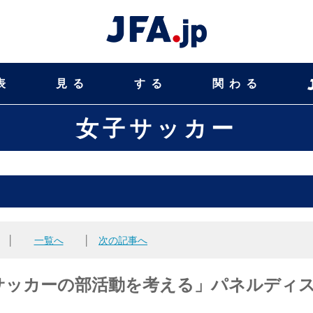
表
見る
する
関わる
女子サッカー
│
一覧へ
│
次の記事へ
サッカーの部活動を考える」パネルディ