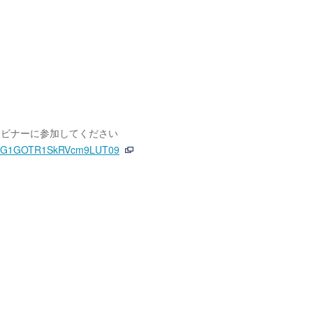
ェビナーに参加してください
BZeG1GOTR1SkRVcm9LUT09