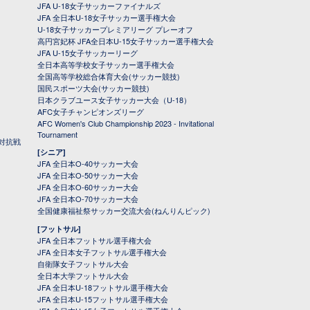
JFA U-18女子サッカーファイナルズ
JFA 全日本U-18女子サッカー選手権大会
U-18女子サッカープレミアリーグ プレーオフ
高円宮妃杯 JFA全日本U-15女子サッカー選手権大会
JFA U-15女子サッカーリーグ
全日本高等学校女子サッカー選手権大会
全国高等学校総合体育大会(サッカー競技)
国民スポーツ大会(サッカー競技)
日本クラブユース女子サッカー大会（U-18）
AFC女子チャンピオンズリーグ
AFC Women's Club Championship 2023 - Invitational
Tournament
対抗戦
[シニア]
JFA 全日本O-40サッカー大会
JFA 全日本O-50サッカー大会
JFA 全日本O-60サッカー大会
JFA 全日本O-70サッカー大会
全国健康福祉祭サッカー交流大会(ねんりんピック)
[フットサル]
JFA 全日本フットサル選手権大会
JFA 全日本女子フットサル選手権大会
自衛隊女子フットサル大会
全日本大学フットサル大会
JFA 全日本U-18フットサル選手権大会
JFA 全日本U-15フットサル選手権大会