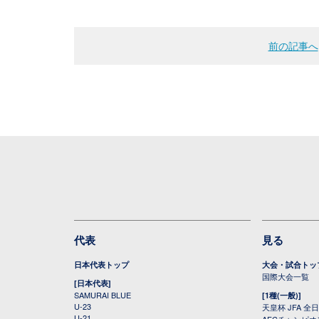
前の記事へ
代表
見る
日本代表トップ
大会・試合トッ
国際大会一覧
[日本代表]
SAMURAI BLUE
[1種(一般)]
U-23
天皇杯 JFA 
U-21