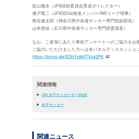
影山雅永（JFA技術委員会育成ダイレクター）
播戸竜二（JFASDGs推進メンバー/WEリーグ理事）
熊谷健太郎（神奈川県中体連サッカー専門部副部長）
山本悠祐（石川県中体連サッカー専門部委員長）
なお、ご参加にあたり事前アンケートへのご協力をお
ご協力いただけました方へは本パネルディスカッショ
https://forms.gle/EDhYvjjbfjTVc42P8
関連情報
JFA 女子サッカーデー2022
女子サッカー
関連ニュース