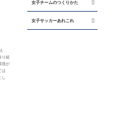
女子チームのつくりかた
女子サッカーあれこれ
え
取り組
環境が
ては
とし