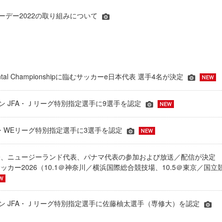
カーデー2022の取り組みについて
inental Championshipに臨むサッカーe日本代表 選手4名が決定
ーズン JFA・Ｊリーグ特別指定選手に9選手を認定
JFA・WEリーグ特別指定選手に3選手を認定
表、ニュージーランド代表、パナマ代表の参加および放送／配信が決
ッカー2026（10.1＠神奈川／横浜国際総合競技場、10.5＠東京／国立
シーズン JFA・Ｊリーグ特別指定選手に佐藤柚太選手（専修大）を認定