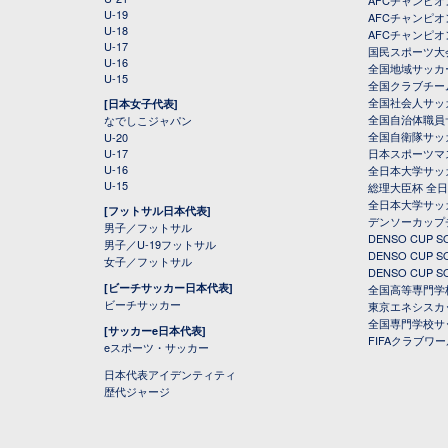
AFCチャンピ
U-19
AFCチャンピオン
U-18
AFCチャンピオ
U-17
国民スポーツ大
U-16
全国地域サッカ
U-15
全国クラブチー
全国社会人サッ
[日本女子代表]
全国自治体職員
なでしこジャパン
全国自衛隊サッ
U-20
U-17
日本スポーツマ
U-16
全日本大学サッ
U-15
総理大臣杯 全
全日本大学サッ
[フットサル日本代表]
デンソーカップ
男子／フットサル
DENSO CUP
男子／U-19フットサル
DENSO CUP
女子／フットサル
DENSO CUP
[ビーチサッカー日本代表]
全国高等専門学
ビーチサッカー
東京エネシスカ
全国専門学校サ
[サッカーe日本代表]
FIFAクラブワ
eスポーツ・サッカー
日本代表アイデンティティ
歴代ジャージ