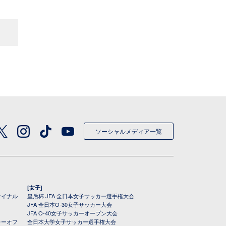
ソーシャルメディア一覧
[女子]
ァイナル
皇后杯 JFA 全日本女子サッカー選手権大会
JFA 全日本O-30女子サッカー大会
JFA O-40女子サッカーオープン大会
レーオフ
全日本大学女子サッカー選手権大会