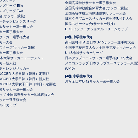
オンズリーグ
全国高等学校サッカー選手権大会
ズリーグ Elite
全国高等学校総合体育大会(サッカー競技)
ンズリーグ Two
全国高等学校定時制通信制サッカー大会
会(サッカー競技)
日本クラブユースサッカー選手権(U-18)大会
ーチャンピオンズリーグ
国民スポーツ大会(サッカー競技)
ムサッカー選手権大会
U-16 インターナショナルドリームカップ
カー選手権大会
サッカー選手権大会
[3種(中学生年代)]
カー大会
高円宮杯 JFA 全日本U-15サッカー選手権大会
スターズ(サッカー競技)
全国中学校体育大会／全国中学校サッカー大会
カー選手権大会
U-13地域サッカーリーグ
日本大学サッカートーナメント
日本クラブユースサッカー選手権(U-15)大会
カー新人戦
メニコンカップ 日本クラブユースサッカー東西
チャレンジサッカー
(U-15)
 SOCCER 大学日韓（韓日）定期戦
[4種(小学生年代)]
 SOCCER 大学日韓（韓日）新人戦
JFA 全日本U-12サッカー選手権大会
 SOCCER 大学女子日韓（韓日）定期戦
校サッカー選手権大会
ップ 全国高専サッカー地域選抜大会
ッカー選手権大会
ールドカップ