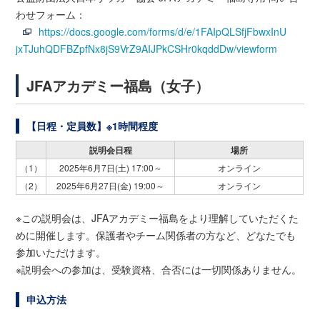
わせフォーム：
https://docs.google.com/forms/d/e/1FAIpQLSfjFbwxInU
jxTJuhQDFBZpfNx8jS9VrZ9AIJPkCSHr0kqddDw/viewform
JFAアカデミー福島（女子）
【日程・定員数】※1時間程度
説明会日程
場所
（1）
2025年6月7日(土) 17:00～
オンライン
（2）
2025年6月27日(金) 19:00～
オンライン
※この説明会は、JFAアカデミー福島をより理解していただくた
めに開催します。保護者やチーム関係者の方など、どなたでも
参加いただけます。
※説明会への参加は、受験資格、合否には一切関係ありません。
申込方法