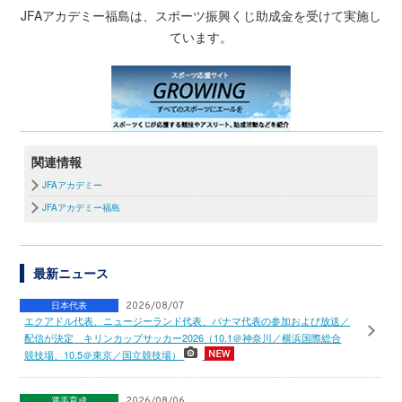
JFAアカデミー福島は、スポーツ振興くじ助成金を受けて実施し
ています。
関連情報
JFAアカデミー
JFAアカデミー福島
最新ニュース
日本代表
2026/08/07
エクアドル代表、ニュージーランド代表、パナマ代表の参加および放送／
配信が決定 キリンカップサッカー2026（10.1＠神奈川／横浜国際総合
競技場、10.5＠東京／国立競技場）
選手育成
2026/08/06