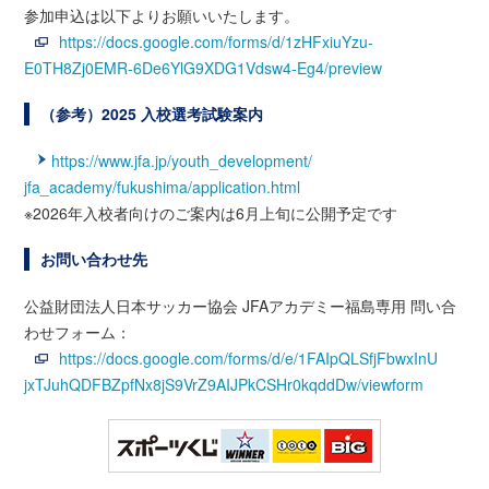
参加申込は以下よりお願いいたします。
https://docs.google.com/forms/d/1zHFxiuYzu-
E0TH8Zj0EMR-6De6YlG9XDG1Vdsw4-Eg4/preview
（参考）2025 入校選考試験案内
https://www.jfa.jp/youth_development/
jfa_academy/fukushima/application.html
※2026年入校者向けのご案内は6月上旬に公開予定です
お問い合わせ先
公益財団法人日本サッカー協会 JFAアカデミー福島専用 問い合
わせフォーム：
https://docs.google.com/forms/d/e/1FAIpQLSfjFbwxInU
jxTJuhQDFBZpfNx8jS9VrZ9AIJPkCSHr0kqddDw/viewform