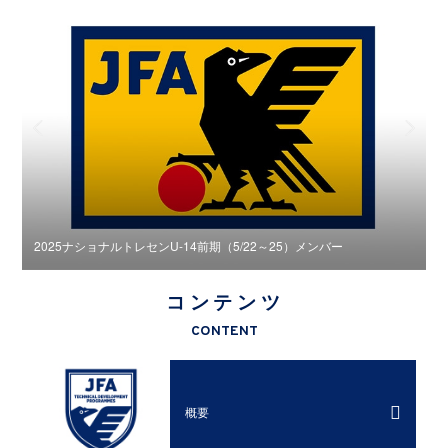
2025ナショナルトレセンU-14前期（5/22～25）メンバー
2
コンテンツ
CONTENT
概要