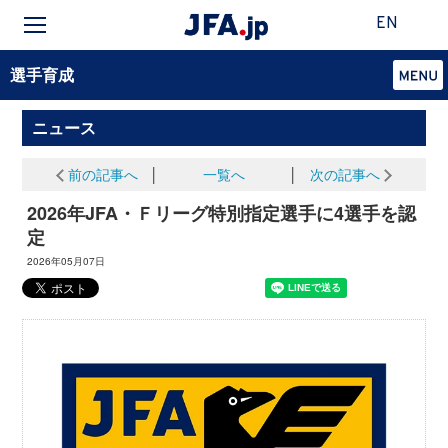
EN
選手育成
ニュース
前の記事へ
│
一覧へ
│
次の記事へ
2026年JFA・Ｆリーグ特別指定選手に4選手を認
定
2026年05月07日