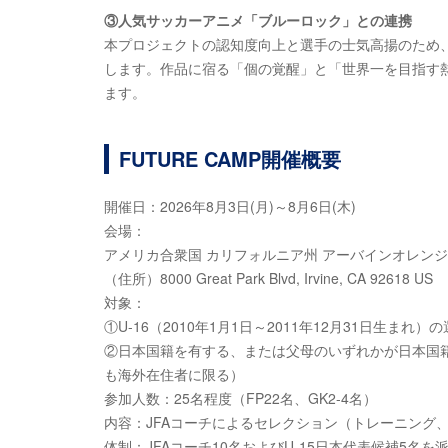
③人気サッカーアニメ「ブルーロック」との連携
本プロジェクトの認知度向上と選手の士気高揚のため、
します。作品に宿る「個の覚醒」と「世界一を目指す
ます。
FUTURE CAMP開催概要
開催日：2026年8月3日(月)～8月6日(木)
会場：
アメリカ合衆国 カリフォルニア州 アーバインオレンジ
（住所）8000 Great Park Blvd, Irvine, CA 92618 US
対象：
①U-16（2010年1月1日～2011年12月31日生ま
②日本国籍を有する、または父母のいずれかが日本国
も海外在住者に限る）
参加人数：25名程度（FP22名、GK2-4名）
内容：JFAコーチによるセレクション（トレーニング
体制：JFAコーチ10名およびU-15日本代表候補5名を