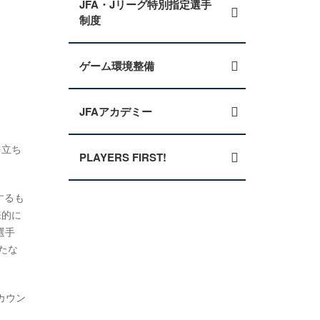
JFA・Jリーグ特別指定選手
制度
ゲーム環境整備
JFAアカデミー
を立ち
PLAYERS FIRST!
するも
来的に
選手
たな
カウン