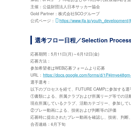
主催：公益財団法人日本サッカー協会
Gold Partner：株式会社SCOグループ
公式ページ：
https://www.jfa.jp/youth_development/
選考フロー日程／Selection Process 
応募期間：5月11日(月)～6月12日(金)
応募方法：
参加希望者はWEB応募フォームより応募
URL：
https://docs.google.com/forms/d/1P4jmye4
選手選考：
以下のプロセスを経て、FUTURE CAMPに参加する
①書類による、所属クラブおよび所属リーグ等での活
現在所属しているクラブ、活動カテゴリー、参加して
②プレー動画による、技術および判断等の評価
応募時に提出されたプレー動画を確認し、技術、判断
合否連絡：6月下旬