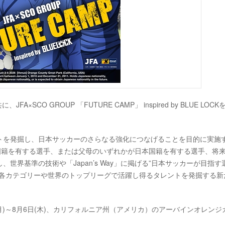
SCO GROUP 「FUTURE CAMP」 inspired by BLUE LOCK
トを発掘し、日本サッカーのさらなる強化につなげることを目的に実施
国籍を有する選手、または父母のいずれかが日本国籍を有する選手、将
界基準の技術や「Japan’s Way」に掲げる”日本サッカーが目指す
の各カテゴリーや世界のトップリーグで活躍し得るタレントを発掘する新
3日(月)～8月6日(木)、カリフォルニア州（アメリカ）のアーバインオレンジ