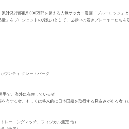
累計発行部数5,000万部を超える人気サッカー漫画「ブルーロック」
熱量」をプロジェクトの原動力として、世界中の若きプレーヤーたちを
カウンティ グレートパーク
れ）の選手で、海外に在住している者
籍を有する者、もしくは将来的に日本国籍を取得する見込みがある者（
、トレーニングマッチ、フィジカル測定 他）
派遣（予定）