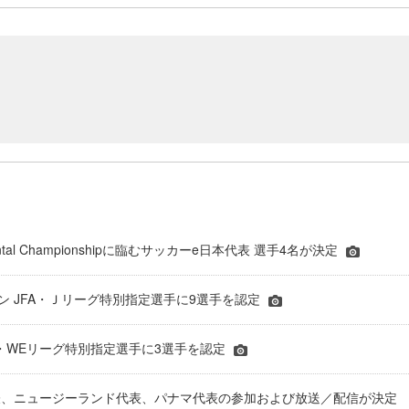
inental Championshipに臨むサッカーe日本代表 選手4名が決定
ーズン JFA・Ｊリーグ特別指定選手に9選手を認定
JFA・WEリーグ特別指定選手に3選手を認定
表、ニュージーランド代表、パナマ代表の参加および放送／配信が決