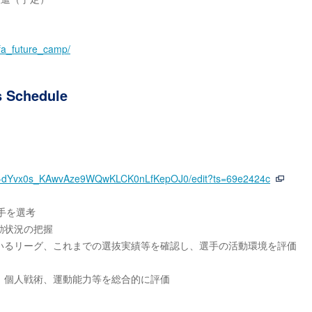
jfa_future_camp/
Schedule
8gm-dYvx0s_KAwvAze9WQwKLCK0nLfKepOJ0/edit?ts=69e2424c
選手を選考
動状況の把握
いるリーグ、これまでの選抜実績等を確認し、選手の活動環境を評価
、個人戦術、運動能力等を総合的に評価