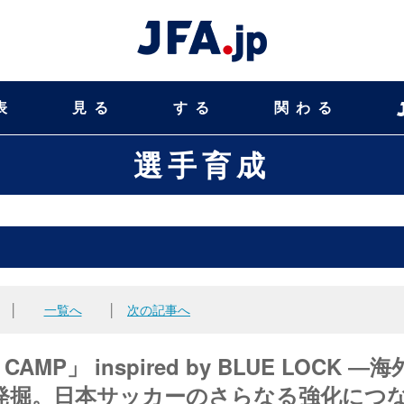
表
見る
する
関わる
選手育成
│
一覧へ
│
次の記事へ
CAMP」 inspired by BLUE LOCK ―海
発掘。日本サッカーのさらなる強化につ