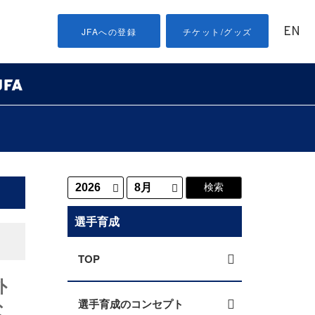
EN
JFAへの登録
チケット/グッズ
選手育成
TOP
外
な
選手育成のコンセプト