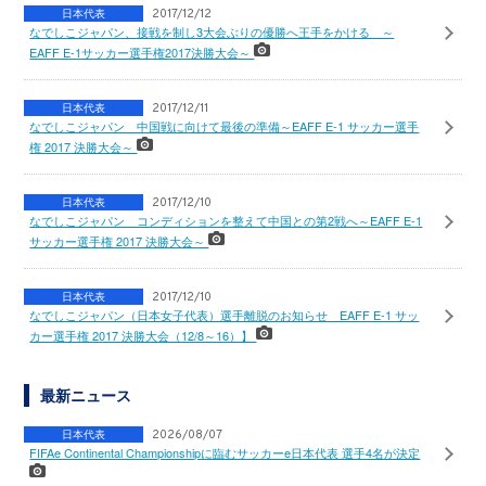
日本代表
2017/12/12
なでしこジャパン、接戦を制し3大会ぶりの優勝へ王手をかける ～
EAFF E-1サッカー選手権2017決勝大会～
日本代表
2017/12/11
なでしこジャパン 中国戦に向けて最後の準備～EAFF E-1 サッカー選手
権 2017 決勝大会～
日本代表
2017/12/10
なでしこジャパン コンディションを整えて中国との第2戦へ～EAFF E-1
サッカー選手権 2017 決勝大会～
日本代表
2017/12/10
なでしこジャパン（日本女子代表）選手離脱のお知らせ EAFF E-1 サッ
カー選手権 2017 決勝大会（12/8～16）】
最新ニュース
日本代表
2026/08/07
FIFAe Continental Championshipに臨むサッカーe日本代表 選手4名が決定