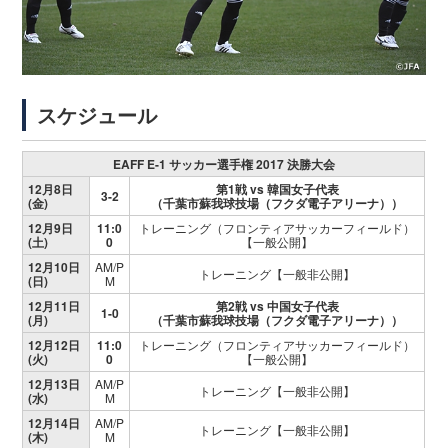
スケジュール
EAFF E-1 サッカー選手権 2017 決勝大会
12月8日
第1戦 vs 韓国女子代表
3-2
(金)
（千葉市蘇我球技場（フクダ電子アリーナ））
12月9日
11:0
トレーニング（フロンティアサッカーフィールド）
(土)
0
【一般公開】
12月10日
AM/P
トレーニング【一般非公開】
(日)
M
12月11日
第2戦 vs 中国女子代表
1-0
(月)
（千葉市蘇我球技場（フクダ電子アリーナ））
12月12日
11:0
トレーニング（フロンティアサッカーフィールド）
(火)
0
【一般公開】
12月13日
AM/P
トレーニング【一般非公開】
(水)
M
12月14日
AM/P
トレーニング【一般非公開】
(木)
M