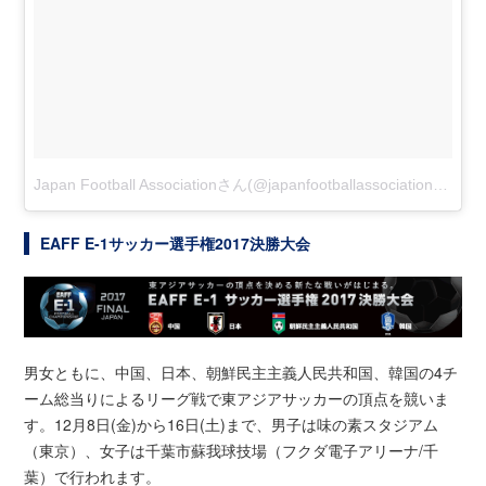
Japan Football Associationさん(@japanfootballassociation)がシェアした投稿
EAFF E-1サッカー選手権2017決勝大会
男女ともに、中国、日本、朝鮮民主主義人民共和国、韓国の4チ
ーム総当りによるリーグ戦で東アジアサッカーの頂点を競いま
す。12月8日(金)から16日(土)まで、男子は味の素スタジアム
（東京）、女子は千葉市蘇我球技場（フクダ電子アリーナ/千
葉）で行われます。