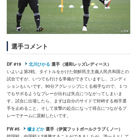
選手コメント
DF #19
北川ひかる
選手（浦和レッズレディース）
いよいよ第3戦、タイトルをかけた朝鮮民主主義人民共和国との
試合ですが、いつでも行ける準備ができていますし、コンディ
ションもいいです。90分アグレッシブにくる相手なので、１つ
でもサボるようなプレーが出れば失点につながってしまいま
す。試合に出場したら、まずは自分のサイドで対峙する相手選
手を止めること、そして攻撃の起点になって得点につながるプ
レーでチームに貢献したいです。
FW #5
櫨まどか
選手（伊賀フットボールクラブくノ一）
韓国戦、中国戦と2連勝することができましたが、誰一人として