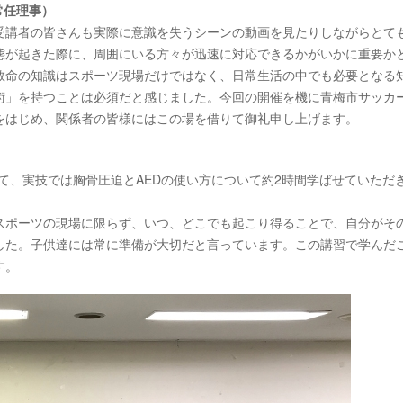
常任理事）
受講者の皆さんも実際に意識を失うシーンの動画を見たりしながらとて
態が起きた際に、周囲にいる方々が迅速に対応できるかがいかに重要か
救命の知識はスポーツ現場だけではなく、日常生活の中でも必要となる
術」を持つことは必須だと感じました。今回の開催を機に青梅市サッカ
をはじめ、関係者の皆様にはこの場を借りて御礼申し上げます。
て、実技では胸骨圧迫とAEDの使い方について約2時間学ばせていただ
、スポーツの現場に限らず、いつ、どこでも起こり得ることで、自分がそ
した。子供達には常に準備が大切だと言っています。この講習で学んだ
す。