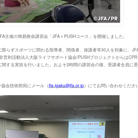
JFA主催の簡易救命講習会「JFA＋PUSHコース」を開催しました。
限らずスポーツに関わる指導者、関係者、保護者等30人を対象に、JF
営利活動法人大阪ライフサポート協会/PUSHプロジェクトからはCPR
に関する実技を行いました。およそ2時間の講習会の後、受講者全員に
ー協会技術部宛にメール（
jfa-igaku@jfa.or.jp
）にてお問い合わせくださ