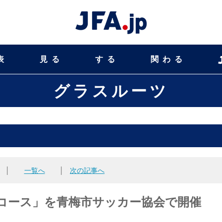
表
見る
する
関わる
グラスルーツ
│
一覧へ
│
次の記事へ
SHコース」を青梅市サッカー協会で開催