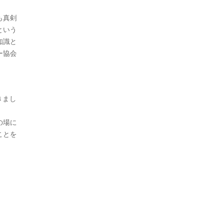
も真剣
という
知識と
ー協会
きまし
の場に
ことを