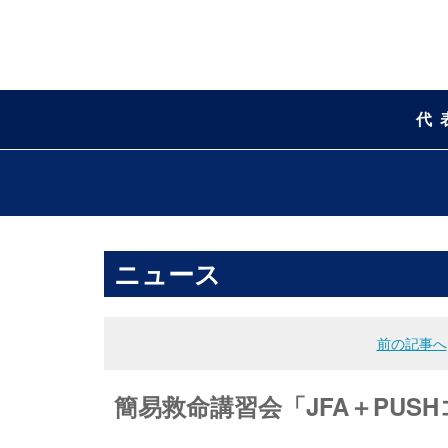
代
ニュース
前の記事へ
簡易救命講習会「JFA＋PU