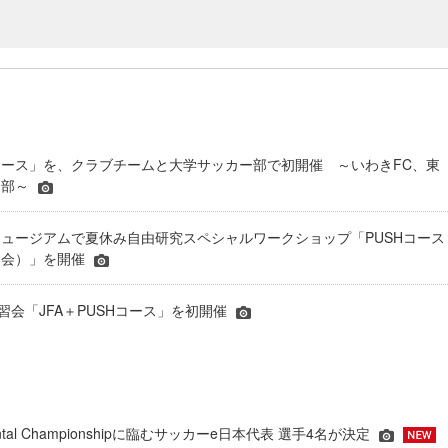
SHコース」を、クラブチームと大学サッカー部で初開催 ～いわきFC、東
ー部～
ュージアムで夏休み自由研究スペシャルワークショップ「PUSHコース
習会）」を開催
講習会「JFA＋PUSHコース」を初開催
inental Championshipに臨むサッカーe日本代表 選手4名が決定