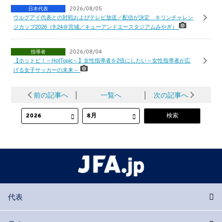
日本代表
2026/08/05
ウルグアイ代表との対戦およびテレビ放送／配信が決定 キリンチャレン
ジカップ2026（9.24＠宮城／キューアンドエースタジアムみやぎ）
指導者
2026/08/04
【ホットピ！～HotTopic～】女性指導者を2倍にしたい～女性指導者が広
げる女子サッカーの未来～
前の記事へ
│
一覧へ
│
次の記事へ
代表