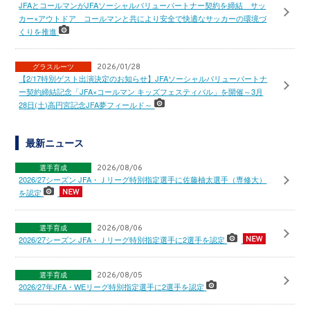
JFAとコールマンがJFAソーシャルバリューパートナー契約を締結 サッ
カー×アウトドア コールマンと共により安全で快適なサッカーの環境づ
くりを推進
グラスルーツ
2026/01/28
【2/17特別ゲスト出演決定のお知らせ】JFAソーシャルバリューパートナ
ー契約締結記念「JFA×コールマン キッズフェスティバル」を開催～3月
28日(土)高円宮記念JFA夢フィールド～
最新ニュース
選手育成
2026/08/06
2026/27シーズン JFA・Ｊリーグ特別指定選手に佐藤柚太選手（専修大）
を認定
選手育成
2026/08/06
2026/27シーズン JFA・Ｊリーグ特別指定選手に2選手を認定
選手育成
2026/08/05
2026/27年JFA・WEリーグ特別指定選手に2選手を認定