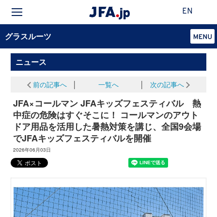
EN
グラスルーツ
ニュース
前の記事へ
│
一覧へ
│
次の記事へ
JFA×コールマン JFAキッズフェスティバル 熱
中症の危険はすぐそこに！ コールマンのアウト
ドア用品を活用した暑熱対策を講じ、全国9会場
でJFAキッズフェスティバルを開催
2026年06月03日