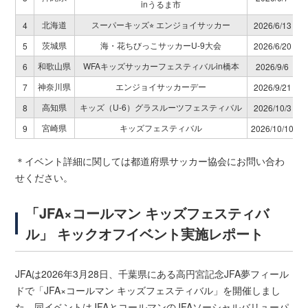
inうるま市
北海道
スーパーキッズ⭐︎ エンジョイサッカー
4
2026/6/13
茨城県
海・花ちびっこサッカーU-9大会
5
2026/6/20
和歌山県
WFAキッズサッカーフェスティバルin橋本
6
2026/9/6
神奈川県
エンジョイサッカーデー
7
2026/9/21
高知県
キッズ（U-6）グラスルーツフェスティバル
8
2026/10/3
宮崎県
キッズフェスティバル
9
2026/10/10
＊イベント詳細に関しては都道府県サッカー協会にお問い合わ
せください。
「JFA×コールマン キッズフェスティバ
ル」 キックオフイベント実施レポート
JFAは2026年3月28日、千葉県にある高円宮記念JFA夢フィール
ドで「JFA×コールマン キッズフェスティバル」を開催しまし
た。同イベントはJFAとコールマンのJFAソーシャルバリューパ