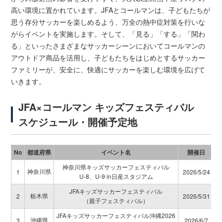
高い環境に置かれています。JFAとコールマンは、子どもたちが
思う存分サッカーを楽しめるよう、万全の熱中症対策を行いな
がらイベントを実施します。そして、「見る」「する」「関わ
る」といったさまざまなサッカーシーンにおいてコールマンの
アウトドア商品を活用し、子どもたちをはじめとするサッカー
ファミリーが、安全に、快適にサッカーを楽しむ環境を広げて
いきます。
JFA×コールマン キッズフェスティバル
スケジュール・開催予定地
No
都道府県
イベント名
開催日
神奈川県キッズサッカーフェスティバル
神奈川県
1
2026/5/24
U-8、U-9 in日産スタジアム
JFAキッズサッカーフェスティバル
栃木県
2
2026/5/31
（親子フェスティバル）
JFAキッズサッカーフェスティバル沖縄2026
沖縄県
3
2026/6/7