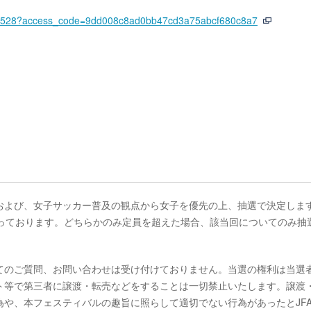
icket/3528?access_code=9dd008c8ad0bb47cd3a75abcf680c8a7
および、女子サッカー普及の観点から女子を優先の上、抽選で決定しま
なっております。どちらかのみ定員を超えた場合、該当回についてのみ抽
てのご質問、お問い合わせは受け付けておりません。当選の権利は当選
ト等で第三者に譲渡・転売などをすることは一切禁止いたします。譲渡
や、本フェスティバルの趣旨に照らして適切でない行為があったとJF