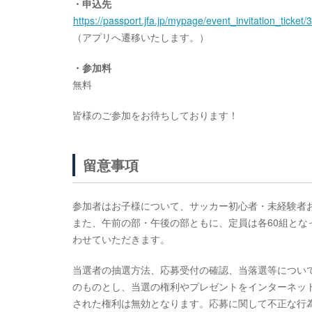
・申込先
https://passport.jfa.jp/mypage/event_invitation_t
（アプリへ遷移いたします。）
・参加料
無料
皆様のご参加をお待ちしております！
留意事項
参加者はお子様について、サッカー初心者・未経験者
また、午前の部・午後の部ともに、定員は各60組と
わせていただきます。
当選者の抽選方法、応募受付の確認、当落選等につい
のものとし、当選の権利やプレゼントをインターネッ
された権利は無効となります。応募に関して不正な行為