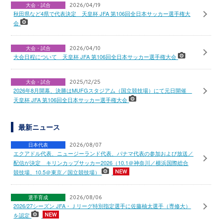
大会・試合
2026/04/19
秋田県など4県で代表決定 天皇杯 JFA 第106回全日本サッカー選手権大
会
大会・試合
2026/04/10
大会日程について 天皇杯 JFA 第106回全日本サッカー選手権大会
大会・試合
2025/12/25
2026年8月開幕、決勝はMUFGスタジアム（国立競技場）にて元日開催
天皇杯 JFA 第106回全日本サッカー選手権大会
最新ニュース
日本代表
2026/08/07
エクアドル代表、ニュージーランド代表、パナマ代表の参加および放送／
配信が決定 キリンカップサッカー2026（10.1＠神奈川／横浜国際総合
競技場、10.5＠東京／国立競技場）
選手育成
2026/08/06
2026/27シーズン JFA・Ｊリーグ特別指定選手に佐藤柚太選手（専修大）
を認定