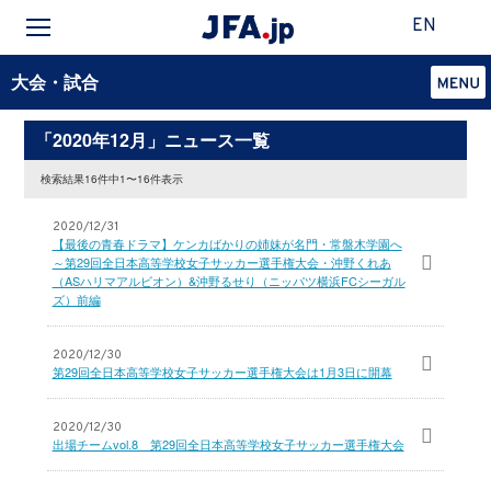
EN
大会・試合
「2020年12月」ニュース一覧
検索結果16件中1〜16件表示
2020/12/31
【最後の青春ドラマ】ケンカばかりの姉妹が名門・常盤木学園へ
～第29回全日本高等学校女子サッカー選手権大会・沖野くれあ
（ASハリマアルビオン）&沖野るせり（ニッパツ横浜FCシーガル
ズ）前編
2020/12/30
第29回全日本高等学校女子サッカー選手権大会は1月3日に開幕
2020/12/30
出場チームvol.8 第29回全日本高等学校女子サッカー選手権大会