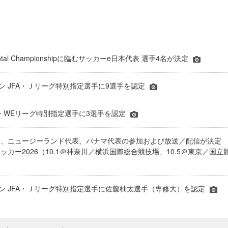
inental Championshipに臨むサッカーe日本代表 選手4名が決定
ーズン JFA・Ｊリーグ特別指定選手に9選手を認定
JFA・WEリーグ特別指定選手に3選手を認定
表、ニュージーランド代表、パナマ代表の参加および放送／配信が決
ッカー2026（10.1＠神奈川／横浜国際総合競技場、10.5＠東京／国立
シーズン JFA・Ｊリーグ特別指定選手に佐藤柚太選手（専修大）を認定