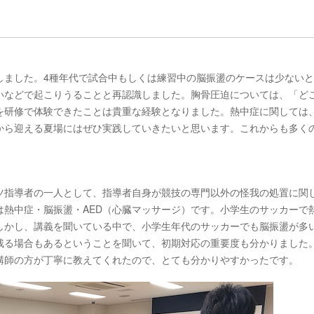
しました。4種年代で試合中もしくは練習中の脳振盪のケースは少ない
いなどで起こりうることと再認識しました。胸骨圧迫については、「ど
を研修で体験できたことは貴重な経験となりました。熱中症に関しては
から迎える夏場にはぜひ実践していきたいと思います。これからも多く
ツ指導者の一人として、指導者自身が競技の専門以外の怪我の処置に関
は熱中症・脳振盪・AED（心臓マッサージ）です。小学生のサッカーで
しかし、講義を聞いている中で、小学生年代のサッカーでも脳振盪が多
残る場合もあるということを聞いて、初期対応の重要度も分かりました
講師の方が丁寧に教えてくれたので、とても分かりやすかったです。