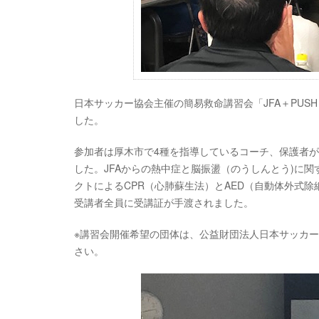
日本サッカー協会主催の簡易救命講習会「JFA＋PUS
した。
参加者は厚木市で4種を指導しているコーチ、保護者
した。JFAからの熱中症と脳振盪（のうしんとう)に関
クトによるCPR（心肺蘇生法）とAED（自動体外式
受講者全員に受講証が手渡されました。
※講習会開催希望の団体は、公益財団法人日本サッカ
さい。