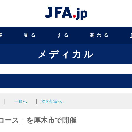
表
見る
する
関わる
メディカル
│
一覧へ
│
次の記事へ
Hコース」を厚木市で開催