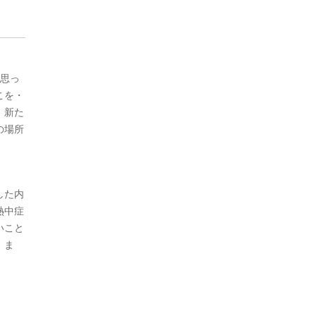
と思っ
こを・
、新た
の場所
した内
熱中症
いこと
。ま