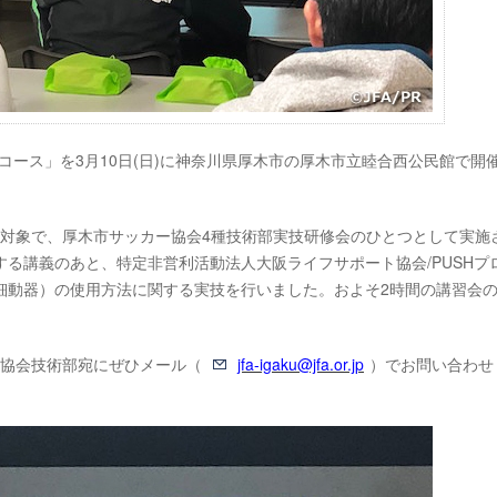
Hコース」を3月10日(日)に神奈川県厚木市の厚木市立睦合西公民館で開
が対象で、厚木市サッカー協会4種技術部実技研修会のひとつとして実施
する講義のあと、特定非営利活動法人大阪ライフサポート協会/PUSHプ
除細動器）の使用方法に関する実技を行いました。およそ2時間の講習会
ー協会技術部宛にぜひメール（
jfa-igaku@jfa.or.jp
）でお問い合わせ