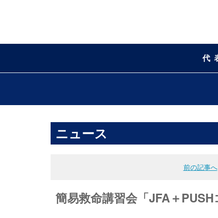
代
ニュース
前の記事へ
簡易救命講習会「JFA＋PUS