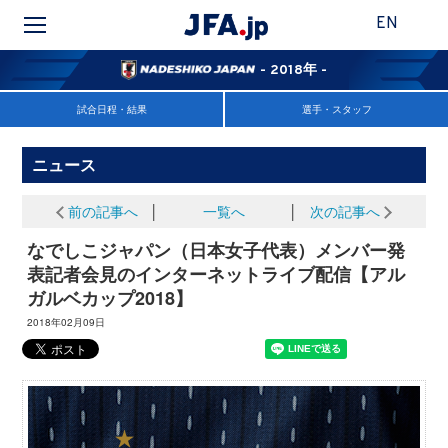
EN
- 2018年 -
試合日程・結果
選手・スタッフ
ニュース
前の記事へ
│
一覧へ
│
次の記事へ
なでしこジャパン（日本女子代表）メンバー発
表記者会見のインターネットライブ配信【アル
ガルベカップ2018】
2018年02月09日