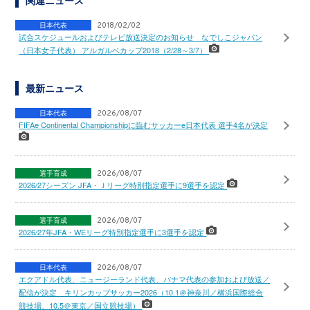
関連ニュース
日本代表
2018/02/02
試合スケジュールおよびテレビ放送決定のお知らせ なでしこジャパン
（日本女子代表） アルガルベカップ2018（2/28～3/7）
最新ニュース
日本代表
2026/08/07
FIFAe Continental Championshipに臨むサッカーe日本代表 選手4名が決定
選手育成
2026/08/07
2026/27シーズン JFA・Ｊリーグ特別指定選手に9選手を認定
選手育成
2026/08/07
2026/27年JFA・WEリーグ特別指定選手に3選手を認定
日本代表
2026/08/07
エクアドル代表、ニュージーランド代表、パナマ代表の参加および放送／
配信が決定 キリンカップサッカー2026（10.1＠神奈川／横浜国際総合
競技場、10.5＠東京／国立競技場）