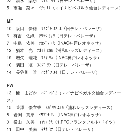
22 清水 梨紗 ｼﾐｽﾞ ﾘｻ（日テレ・ベレーザ）
5 市瀬 菜々 ｲﾁｾ ﾅﾅ（マイナビベガルタ仙台レディース）
MF
10 阪口 夢穂 ｻｶｸﾞﾁ ﾐｽﾞﾎ（日テレ・ベレーザ）
6 有吉 佐織 ｱﾘﾖｼ ｻｵﾘ（日テレ・ベレーザ）
7 中島 依美 ﾅｶｼﾞﾏ ｴﾐ（INAC神戸レオネッサ）
12 猶本 光 ﾅｵﾓﾄ ﾋｶﾙ（浦和レッズレディース）
19 増矢 理花 ﾏｽﾔ ﾘｶ（INAC神戸レオネッサ）
16 隅田 凜 ｽﾐﾀﾞ ﾘﾝ（日テレ・ベレーザ）
14 長谷川 唯 ﾊｾｶﾞﾜ ﾕｲ（日テレ・ベレーザ）
FW
13 櫨 まどか ﾊｼﾞ ﾏﾄﾞｶ（マイナビベガルタ仙台レディー
ス）
15 菅澤 優衣香 ｽｶﾞｻﾜ ﾕｲｶ（浦和レッズレディース）
8 岩渕 真奈 ｲﾜﾌﾞﾁ ﾏﾅ（INAC神戸レオネッサ）
9 横山 久美 ﾖｺﾔﾏ ｸﾐ（1.FFCフランクフルト/ドイツ）
11 田中 美南 ﾀﾅｶ ﾐﾅ（日テレ・ベレーザ）