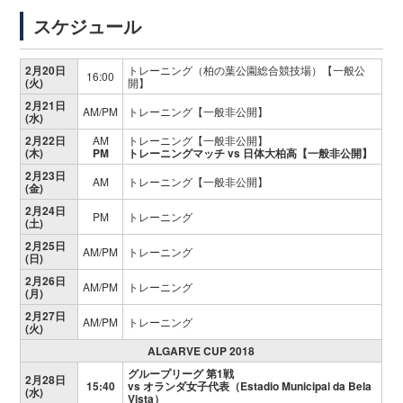
スケジュール
2月20日
トレーニング（柏の葉公園総合競技場）【一般公
16:00
(火)
開】
2月21日
AM/PM
トレーニング【一般非公開】
(水)
2月22日
AM
トレーニング【一般非公開】
(木)
PM
トレーニングマッチ vs 日体大柏高【一般非公開】
2月23日
AM
トレーニング【一般非公開】
(金)
2月24日
PM
トレーニング
(土)
2月25日
AM/PM
トレーニング
(日)
2月26日
AM/PM
トレーニング
(月)
2月27日
AM/PM
トレーニング
(火)
ALGARVE CUP 2018
グループリーグ 第1戦
2月28日
15:40
vs オランダ女子代表（Estadio Municipal da Bela
(水)
Vista）