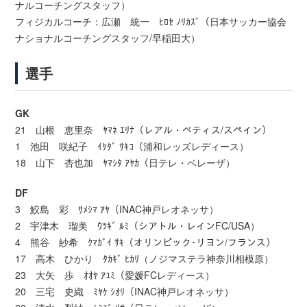
ナルコーチングスタッフ）
フィジカルコーチ：広瀬 統一 ﾋﾛｾ ﾉﾘｶｽﾞ（日本サッカー協会
ナショナルコーチングスタッフ/早稲田大）
選手
GK
21 山根 恵里奈 ﾔﾏﾈ ｴﾘﾅ（レアル・ベティス/スペイン）
1 池田 咲紀子 ｲｹﾀﾞ ｻｷｺ（浦和レッズレディース）
18 山下 杏也加 ﾔﾏｼﾀ ｱﾔｶ（日テレ・ベレーザ）
DF
3 鮫島 彩 ｻﾒｼﾏ ｱﾔ（INAC神戸レオネッサ）
2 宇津木 瑠美 ｳﾂｷﾞ ﾙﾐ（シアトル・レインFC/USA）
4 熊谷 紗希 ｸﾏｶﾞｲ ｻｷ（オリンピック･リヨン/フランス）
17 高木 ひかり ﾀｶｷﾞ ﾋｶﾘ（ノジマステラ神奈川相模原）
23 大矢 歩 ｵｵﾔ ｱﾕﾐ（愛媛FCレディース）
20 三宅 史織 ﾐﾔｹ ｼｵﾘ（INAC神戸レオネッサ）