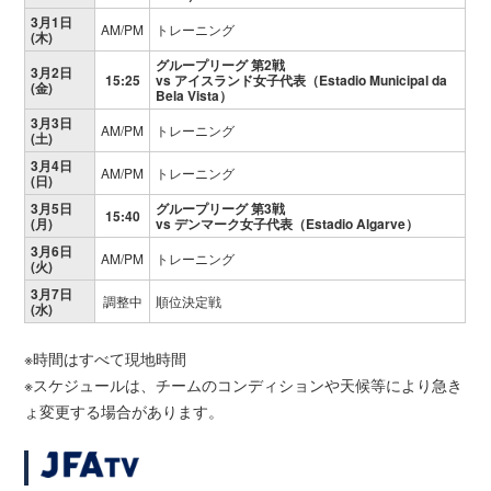
3月1日
AM/PM
トレーニング
(木)
グループリーグ 第2戦
3月2日
15:25
vs アイスランド女子代表（Estadio Municipal da
(金)
Bela Vista）
3月3日
AM/PM
トレーニング
(土)
3月4日
AM/PM
トレーニング
(日)
3月5日
グループリーグ 第3戦
15:40
(月)
vs デンマーク女子代表（Estadio Algarve）
3月6日
AM/PM
トレーニング
(火)
3月7日
調整中
順位決定戦
(水)
※時間はすべて現地時間
※スケジュールは、チームのコンディションや天候等により急き
ょ変更する場合があります。