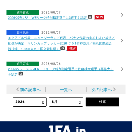
選手育成
2026/08/07
2026/27年JFA・WEリーグ特別指定選手に3選手を認定
日本代表
2026/08/07
エクアドル代表、ニュージーランド代表、パナマ代表の参加および放送／
配信が決定 キリンカップサッカー2026（10.1＠神奈川／横浜国際総合
競技場、10.5＠東京／国立競技場）
選手育成
2026/08/06
2026/27シーズン JFA・Ｊリーグ特別指定選手に佐藤柚太選手（専修大）
を認定
前の記事へ
│
一覧へ
│
次の記事へ