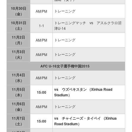
10月30日
トレーニング
AM/PM
（金）
10月31日
トレーニングマッチ vs アスルクラロ沼
1-1
（土）
津U-14
11月2日
トレーニング
AM/PM
（月）
11月3日
トレーニング
AM/PM
（火）
AFC U-16女子選手権中国2015
11月4日
トレーニング
AM/PM
（水）
11月5日
vs ウズベキスタン （Xinhua Road
15:00
（木）
Stadium）
11月6日
トレーニング
AM/PM
（金）
11月7日
vs チャイニーズ・タイペイ （Xinhua
15:00
（土）
Road Stadium）