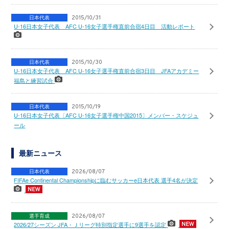
日本代表
2015/10/31
U-16日本女子代表 AFC U-16女子選手権直前合宿4日目 活動レポート
日本代表
2015/10/30
U-16日本女子代表 AFC U-16女子選手権直前合宿3日目 JFAアカデミー
福島と練習試合
日本代表
2015/10/19
U-16日本女子代表〔AFC U-16女子選手権中国2015〕メンバー・スケジュ
ール
最新ニュース
日本代表
2026/08/07
FIFAe Continental Championshipに臨むサッカーe日本代表 選手4名が決定
選手育成
2026/08/07
2026/27シーズン JFA・Ｊリーグ特別指定選手に9選手を認定