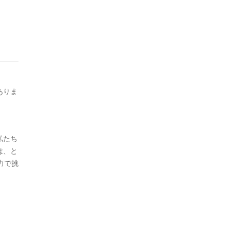
ありま
私たち
は、と
力で挑