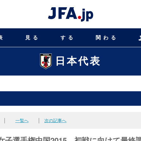
表
見る
する
関わる
日本代表
│
一覧へ
│
次の記事へ
-16女子選手権中国2015 初戦に向けて最終