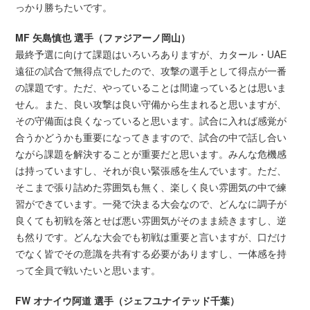
っかり勝ちたいです。
MF 矢島慎也 選手（ファジアーノ岡山）
最終予選に向けて課題はいろいろありますが、カタール・UAE
遠征の試合で無得点でしたので、攻撃の選手として得点が一番
の課題です。ただ、やっていることは間違っているとは思いま
せん。また、良い攻撃は良い守備から生まれると思いますが、
その守備面は良くなっていると思います。試合に入れば感覚が
合うかどうかも重要になってきますので、試合の中で話し合い
ながら課題を解決することが重要だと思います。みんな危機感
は持っていますし、それが良い緊張感を生んでいます。ただ、
そこまで張り詰めた雰囲気も無く、楽しく良い雰囲気の中で練
習ができています。一発で決まる大会なので、どんなに調子が
良くても初戦を落とせば悪い雰囲気がそのまま続きますし、逆
も然りです。どんな大会でも初戦は重要と言いますが、口だけ
でなく皆でその意識を共有する必要がありますし、一体感を持
って全員で戦いたいと思います。
FW オナイウ阿道 選手（ジェフユナイテッド千葉）