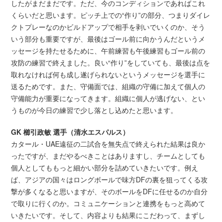
したがまだまだです。ただ、今のコンディションであればこれ
くらいだと思います。ピッチ上での“作り”の部分、つまりダイレ
クトプレーなのかビルドアップで相手を剥いでいくのか、そう
いう部分も重要ですが、最後はゴール前に向かうんだというメ
ッセージを持たせるために、午前練習も午後練習もゴール前の
攻防の練習で終えました。良い“作り”をしていても、最後は点を
取れなければ何も成し遂げられないというメッセージを選手に
送るためです。また、守備面では、組織の守備に加えて個人の
守備能力が重要になってきます。組織に個人が逃げない、とい
うものが今日の練習で少し落とし込めたと思います。
GK 櫛引政敏 選手（清水エスパルス）
カタール・UAE遠征の二試合を無失点で終えられた結果は良か
ったですが、まだやるべきことはありますし、チームとしても
個人としてももっと細かい部分を詰めていきたいです。例え
ば、アジアの国々はロングボールで味方DFの裏を狙ってくる攻
撃が多くなると思いますが、そのボールをDFに任せるのか自分
で取りに行くのか。コミュニケーションと連携をもっと高めて
いきたいです。そして、内容よりも結果にこだわって、まずし