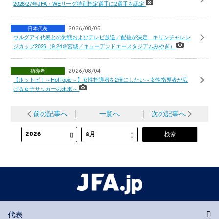
2026/27年JFA・WEリーグ特別指定選手に2選手を認定
日本代表
2026/08/05
ウルグアイ代表との対戦およびテレビ放送／配信が決定 キリンチャレン
ジカップ2026（9.24＠宮城／キューアンドエースタジアムみやぎ）
指導者
2026/08/04
【ホットピ！～HotTopic～】女性指導者を2倍にしたい～女性指導者が広
げる女子サッカーの未来～
前の記事へ
│
一覧へ
│
次の記事へ
代表