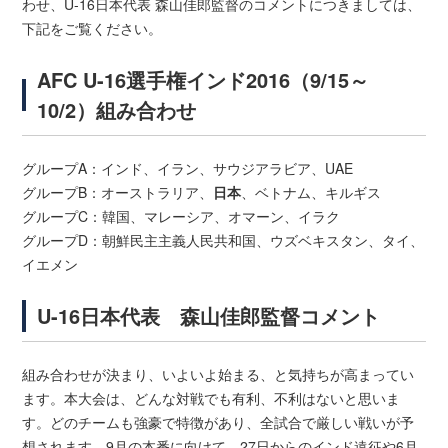
わせ、U-16日本代表 森山佳郎監督のコメントにつきましては、
下記をご覧ください。
AFC U-16選手権インド2016（9/15～
10/2）組み合わせ
グループA：インド、イラン、サウジアラビア、UAE
グループB：オーストラリア、
日本
、ベトナム、キルギス
グループC：韓国、マレーシア、オマーン、イラク
グループD：朝鮮民主主義人民共和国、ウズベキスタン、タイ、
イエメン
U-16日本代表 森山佳郎監督コメント
組み合わせが決まり、いよいよ始まる、と気持ちが高まってい
ます。本大会は、どんな対戦でも有利、不利はないと思いま
す。どのチームも強豪で特徴があり、全試合で厳しい戦いが予
想されます。9月の本番に向けて、27日からのインド遠征や6月