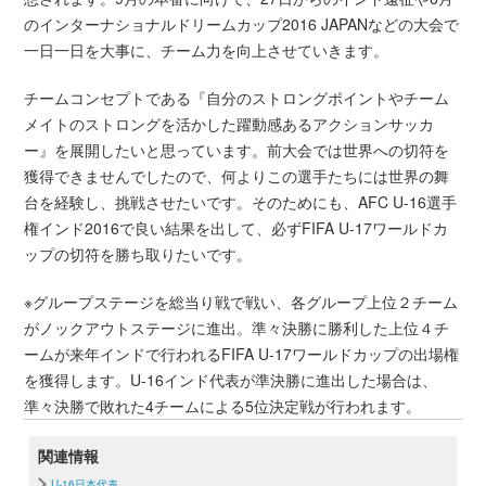
のインターナショナルドリームカップ2016 JAPANなどの大会で
一日一日を大事に、チーム力を向上させていきます。
チームコンセプトである『自分のストロングポイントやチーム
メイトのストロングを活かした躍動感あるアクションサッカ
ー』を展開したいと思っています。前大会では世界への切符を
獲得できませんでしたので、何よりこの選手たちには世界の舞
台を経験し、挑戦させたいです。そのためにも、AFC U-16選手
権インド2016で良い結果を出して、必ずFIFA U-17ワールドカ
ップの切符を勝ち取りたいです。
※グループステージを総当り戦で戦い、各グループ上位２チーム
がノックアウトステージに進出。準々決勝に勝利した上位４チ
ームが来年インドで行われるFIFA U-17ワールドカップの出場権
を獲得します。U-16インド代表が準決勝に進出した場合は、
準々決勝で敗れた4チームによる5位決定戦が行われます。
関連情報
U-16日本代表