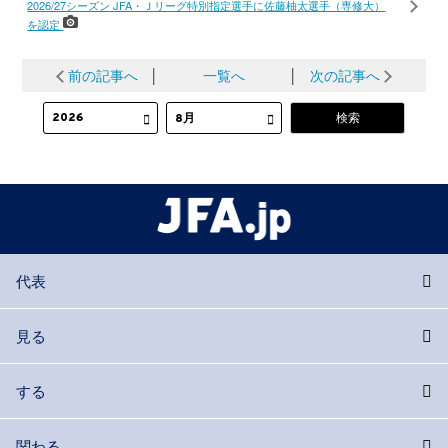
2026/27シーズン JFA・Ｊリーグ特別指定選手に佐藤柚太選手（専修大）
を認定
前の記事へ
│
一覧へ
│
次の記事へ
代表
見る
する
関わる