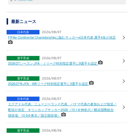
最新ニュース
日本代表
2026/08/07
FIFAe Continental Championshipに臨むサッカーe日本代表 選手4名が決定
選手育成
2026/08/07
2026/27シーズン JFA・Ｊリーグ特別指定選手に9選手を認定
選手育成
2026/08/07
2026/27年JFA・WEリーグ特別指定選手に3選手を認定
日本代表
2026/08/07
エクアドル代表、ニュージーランド代表、パナマ代表の参加および放送／
配信が決定 キリンカップサッカー2026（10.1＠神奈川／横浜国際総合
競技場、10.5＠東京／国立競技場）
選手育成
2026/08/06