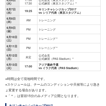
(火)
17:30
公式練習（東京スタジアム）*
6月7日
キリンチャレンジカップ2017
19:25
(水)
vs シリア代表（東京スタジアム）
6月8日
AM
トレーニング
(木)
6月9日
PM
トレーニング
(金)
6月10日
PM
トレーニング *
(土)
6月11日
PM
トレーニング *
(日)
6月12日
公式会見
未定
(月)
公式練習（PAS Stadium）*
6月13日
アジア最終予選
17:00
(火)
vs イラク代表（PAS Stadium）
※時間は全て現地時間です。
※スケジュールは、チームのコンディションや天候等により急き
ょ変更する場合があります。
※「＊」は冒頭15分のみメディア公開となります。
キリンチャレンジカップ2017