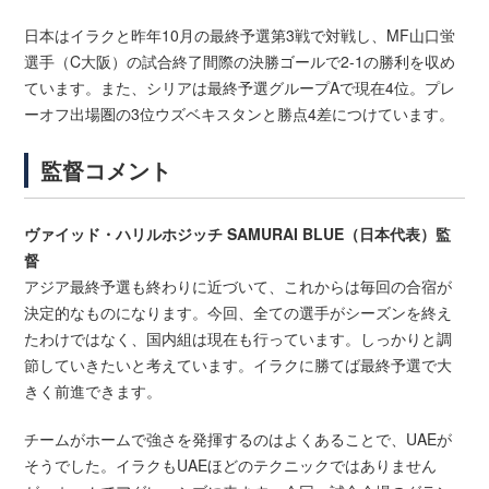
日本はイラクと昨年10月の最終予選第3戦で対戦し、MF山口蛍
選手（C大阪）の試合終了間際の決勝ゴールで2-1の勝利を収め
ています。また、シリアは最終予選グループAで現在4位。プレ
ーオフ出場圏の3位ウズベキスタンと勝点4差につけています。
監督コメント
ヴァイッド・ハリルホジッチ SAMURAI BLUE（日本代表）監
督
アジア最終予選も終わりに近づいて、これからは毎回の合宿が
決定的なものになります。今回、全ての選手がシーズンを終え
たわけではなく、国内組は現在も行っています。しっかりと調
節していきたいと考えています。イラクに勝てば最終予選で大
きく前進できます。
チームがホームで強さを発揮するのはよくあることで、UAEが
そうでした。イラクもUAEほどのテクニックではありません