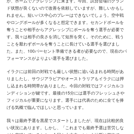
が、ホームでアグレッシブに来ます。今回、試合会場のグラン
ド状態が良くないので改善を依頼していますが、難しいかもし
れません。短いパス中心のプレーはできないでしょう。空中戦
やロングボールが多くなると想定できます。セカンドボールを
奪うことや相手からアグレッシブにボールを奪う選手が必要で
す。我々は相手の良さを消して短所を突く。そのために、戦う
ことを厭わずボールを奪うことに長けている選手を選びまし
た。また、100パーセント準備できる者が必要なので、現在のパ
フォーマンスがよりよい選手を選びました。
イラクには前回の対戦でも厳しい状態に追い込まれる時間があ
りましたし、サウジアラビアやオーストラリアもイラクには押
し込まれる時間帯がありました。今回の対戦ではフィジカルコ
ンディションが鍵です。最後の15分には選手のフレッシュさや
フィジカルが重要になります。選手には代表のために全てを捧
げる気概で臨んでほしいと思っています。
我々は最終予選を黒星でスタートしましたが、現在は比較的良
い状況にあります。しかし、「これまでも最終予選は苦労しな