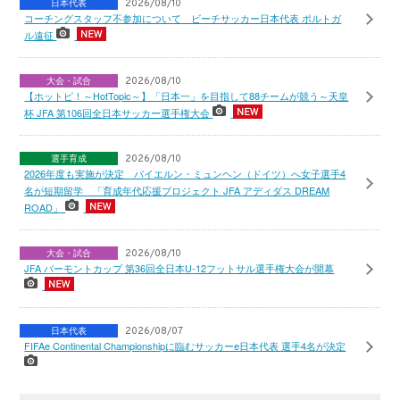
日本代表
2026/08/10
コーチングスタッフ不参加について ビーチサッカー日本代表 ポルトガ
ル遠征
大会・試合
2026/08/10
【ホットピ！～HotTopic～】「日本一」を目指して88チームが競う～天皇
杯 JFA 第106回全日本サッカー選手権大会
選手育成
2026/08/10
2026年度も実施が決定 バイエルン・ミュンヘン（ドイツ）へ女子選手4
名が短期留学 「育成年代応援プロジェクト JFA アディダス DREAM
ROAD」
大会・試合
2026/08/10
JFA バーモントカップ 第36回全日本U-12フットサル選手権大会が開幕
日本代表
2026/08/07
FIFAe Continental Championshipに臨むサッカーe日本代表 選手4名が決定