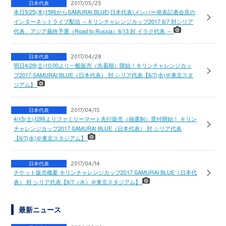
日本代表
2017/05/25
本日5/25(木)15時からSAMURAI BLUE(日本代表)メンバー発表記者会見の
インターネットライブ配信 ～キリンチャレンジカップ2017 6/7 対シリア
代表、アジア最終予選（Road to Russia）6/13 対 イラク代表 ～
日本代表
2017/04/28
明日4/29(土)10:00より一般販売（先着順）開始！キリンチャレンジカッ
プ2017 SAMURAI BLUE（日本代表） 対 シリア代表【6/7(水)＠東京スタ
ジアム】
日本代表
2017/04/15
4/15(土)12時よりファミリーマート先行販売（抽選制）受付開始！ キリン
チャレンジカップ2017 SAMURAI BLUE（日本代表） 対 シリア代表
【6/7(水)＠東京スタジアム】
日本代表
2017/04/14
チケット販売概要 キリンチャレンジカップ2017 SAMURAI BLUE（日本代
表） 対 シリア代表【6/7（水）＠東京スタジアム】
最新ニュース