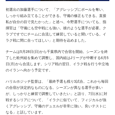
初選出の加藤選手について、「アグレッシブにボールを奪い、
しっかり組み立てることができる。守備の修正もできる。直接
私が自分の目で見たかった」と述べ、今野選手についても、指
揮官は「守備にも空中戦にも強い。彼のような選手が必要。ク
ラブですでにチームに合流して練習していると聞いている。イ
ラク戦に間に合ってほしい」と期待を込めました。
チームは5月28日(日)から千葉県内で合宿を開始。シーズンを終
了した欧州組を集めて調整し、国内組はJリーグが中断する6月5
日(月)から合流します。シリア戦の翌日、イラク戦を行う中立地
のイランへ向かう予定です。
ハリルホジッチ監督は、「最終予選も残り3試合。これから毎回
の合宿が決定的なものになる。シーズンが異なる選手が多い
が、しっかりと練習で調整していきたい」と語り、7日(水)に対
戦するシリアについて、「イラクに似ていて、フィジカルが強
くアグレッシブ。守備のデュエルが非常に強い。良いテストに
なる」と話しています。