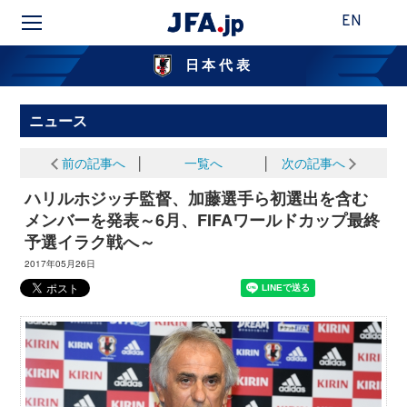
EN
日本代表
ニュース
前の記事へ
│
一覧へ
│
次の記事へ
ハリルホジッチ監督、加藤選手ら初選出を含む
メンバーを発表～6月、FIFAワールドカップ最終
予選イラク戦へ～
2017年05月26日