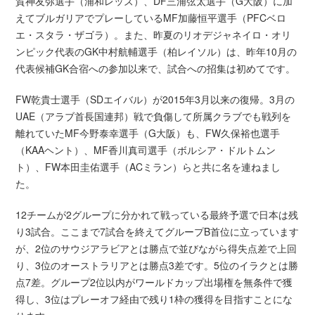
賀神友弥選手（浦和レッズ）、DF三浦弦太選手（G大阪）に加
えてブルガリアでプレーしているMF加藤恒平選手（PFCベロ
エ・スタラ・ザゴラ）。また、昨夏のリオデジャネイロ・オリ
ンピック代表のGK中村航輔選手（柏レイソル）は、昨年10月の
代表候補GK合宿への参加以来で、試合への招集は初めてです。
FW乾貴士選手（SDエイバル）が2015年3月以来の復帰。3月の
UAE（アラブ首長国連邦）戦で負傷して所属クラブでも戦列を
離れていたMF今野泰幸選手（G大阪）も、FW久保裕也選手
（KAAヘント）、MF香川真司選手（ボルシア・ドルトムン
ト）、FW本田圭佑選手（ACミラン）らと共に名を連ねまし
た。
12チームが2グループに分かれて戦っている最終予選で日本は残
り3試合。ここまで7試合を終えてグループB首位に立っています
が、2位のサウジアラビアとは勝点で並びながら得失点差で上回
り、3位のオーストラリアとは勝点3差です。5位のイラクとは勝
点7差。グループ2位以内がワールドカップ出場権を無条件で獲
得し、3位はプレーオフ経由で残り1枠の獲得を目指すことにな