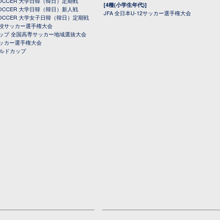
 SOCCER 大学日韓（韓日）定期戦
[4種(小学生年代)]
 SOCCER 大学日韓（韓日）新人戦
JFA 全日本U-12サッカー選手権大会
 SOCCER 大学女子日韓（韓日）定期戦
校サッカー選手権大会
ップ 全国高専サッカー地域選抜大会
ッカー選手権大会
ールドカップ