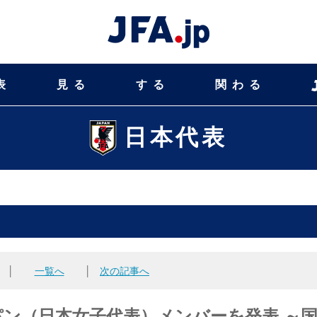
表
見る
する
関わる
日本代表
│
一覧へ
│
次の記事へ
ャパン（日本女子代表）メンバーを発表 ～