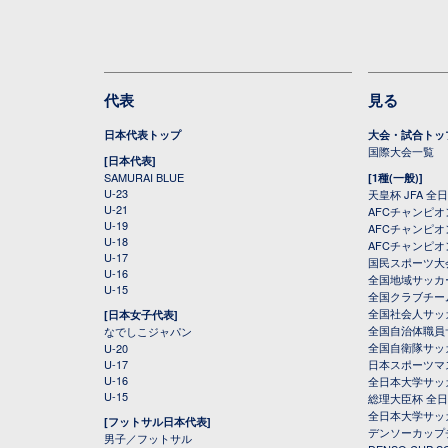
代表
見る
日本代表トップ
大会・試合トッ
国際大会一覧
[日本代表]
SAMURAI BLUE
[1種(一般)]
U-23
天皇杯 JFA 
U-21
AFCチャンピ
U-19
AFCチャンピオン
U-18
AFCチャンピオ
U-17
国民スポーツ大
U-16
全国地域サッカ
U-15
全国クラブチー
全国社会人サッ
[日本女子代表]
全国自治体職員
なでしこジャパン
全国自衛隊サッ
U-20
U-17
日本スポーツマ
U-16
全日本大学サッ
U-15
総理大臣杯 全
全日本大学サッ
[フットサル日本代表]
デンソーカップ
男子／フットサル