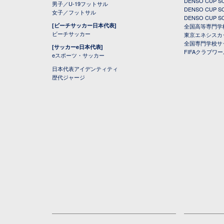
DENSO CUP
男子／U-19フットサル
DENSO CUP
女子／フットサル
DENSO CUP
[ビーチサッカー日本代表]
全国高等専門学
ビーチサッカー
東京エネシスカ
全国専門学校サ
[サッカーe日本代表]
FIFAクラブワ
eスポーツ・サッカー
日本代表アイデンティティ
歴代ジャージ