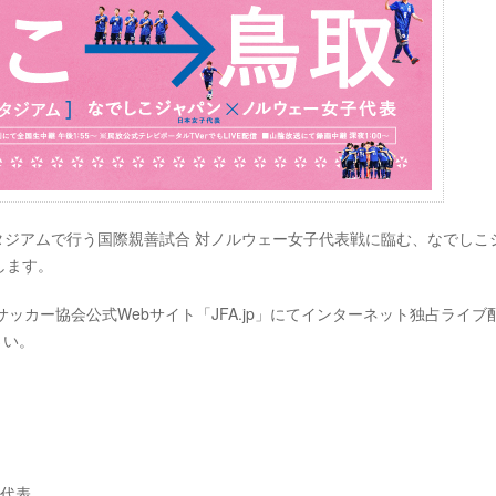
スタジアムで行う国際親善試合 対ノルウェー女子代表戦に臨む、なでしこ
します。
ッカー協会公式Webサイト「JFA.jp」にてインターネット独占ライブ
さい。
子代表