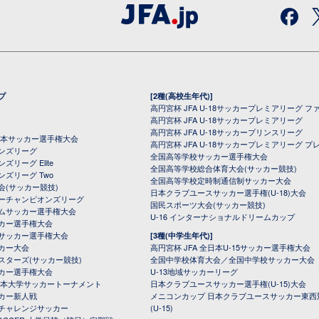
プ
[2種(高校生年代)]
高円宮杯 JFA U-18サッカープレミアリーグ フ
高円宮杯 JFA U-18サッカープレミアリーグ
高円宮杯 JFA U-18サッカープリンスリーグ
全日本サッカー選手権大会
高円宮杯 JFA U-18サッカープレミアリーグ プ
オンズリーグ
全国高等学校サッカー選手権大会
ズリーグ Elite
全国高等学校総合体育大会(サッカー競技)
ンズリーグ Two
全国高等学校定時制通信制サッカー大会
会(サッカー競技)
日本クラブユースサッカー選手権(U-18)大会
ーチャンピオンズリーグ
国民スポーツ大会(サッカー競技)
ムサッカー選手権大会
U-16 インターナショナルドリームカップ
カー選手権大会
サッカー選手権大会
[3種(中学生年代)]
カー大会
高円宮杯 JFA 全日本U-15サッカー選手権大会
スターズ(サッカー競技)
全国中学校体育大会／全国中学校サッカー大会
カー選手権大会
U-13地域サッカーリーグ
日本大学サッカートーナメント
日本クラブユースサッカー選手権(U-15)大会
カー新人戦
メニコンカップ 日本クラブユースサッカー東西
チャレンジサッカー
(U-15)