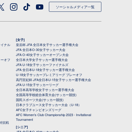
ソーシャルメディア一覧
[女子]
ァイナル
皇后杯 JFA 全日本女子サッカー選手権大会
JFA 全日本O-30女子サッカー大会
JFA O-40女子サッカーオープン大会
レーオフ
全日本大学女子サッカー選手権大会
JFA U-18女子サッカーファイナルズ
JFA 全日本U-18女子サッカー選手権大会
U-18女子サッカープレミアリーグ プレーオフ
高円宮妃杯 JFA全日本U-15女子サッカー選手権大会
JFA U-15女子サッカーリーグ
全日本高等学校女子サッカー選手権大会
全国高等学校総合体育大会(サッカー競技)
国民スポーツ大会(サッカー競技)
日本クラブユース女子サッカー大会（U-18）
AFC女子チャンピオンズリーグ
AFC Women's Club Championship 2023 - Invitational
Tournament
対抗戦
[シニア]
JFA 全日本O-40サッカー大会