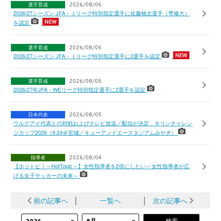
選手育成
2026/08/06
2026/27シーズン JFA・Ｊリーグ特別指定選手に佐藤柚太選手（専修大）
を認定
選手育成
2026/08/06
2026/27シーズン JFA・Ｊリーグ特別指定選手に2選手を認定
選手育成
2026/08/05
2026/27年JFA・WEリーグ特別指定選手に2選手を認定
日本代表
2026/08/05
ウルグアイ代表との対戦およびテレビ放送／配信が決定 キリンチャレン
ジカップ2026（9.24＠宮城／キューアンドエースタジアムみやぎ）
指導者
2026/08/04
【ホットピ！～HotTopic～】女性指導者を2倍にしたい～女性指導者が広
げる女子サッカーの未来～
前の記事へ
│
一覧へ
│
次の記事へ