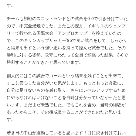
す。
チームも初戦のスコットランドとの試合を0-0で引き分けていた
ので、不完全燃焼でした。またこの翌月、イギリスのウェンブ
リーで行われる国際大会「アンブロカップ」を控えていたの
で、このキリンカップサッカー’95で良い試合をして、しっかり
と結果を出すという強い思いを持って臨んだ試合でした。その
勝利に対する姿勢、攻守にわたって全員で頑張った結果、3-0で
勝利することができたと思っています。
個人的にはこの試合でゴールという結果を残すことが出来て、
すこし安心した自分がいた気がします。もっともっと貪欲に、
自分に足りないものを感じ取り、さらにレベルアップするため
にやらなければいけないことを当時は分かっていなかったと思
います。まだまだ未熟でした。でもこれを含め、当時の経験が
あったからこそ、その後成長することができたのだと思いま
す。
若き日の中山が躍動していると思います！目に焼き付けておい