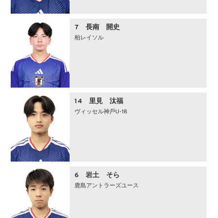
7 長南 開史
柏レイソル
14 ⾥⾒ 汰福
ヴィッセル神⼾U-18
6 岩土 そら
鹿島アントラーズユース