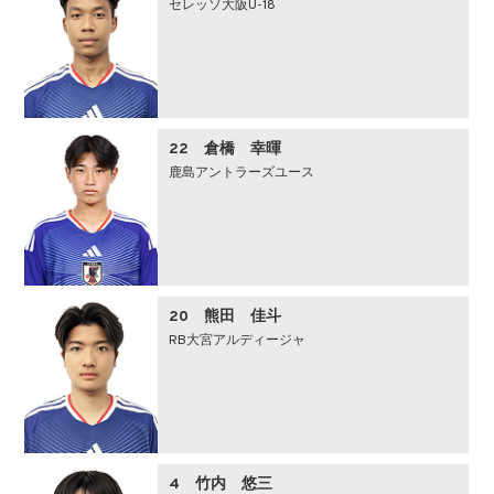
セレッソ大阪U-18
22 倉橋 幸暉
鹿島アントラーズユース
20 熊田 佳斗
RB大宮アルディージャ
4 竹内 悠三