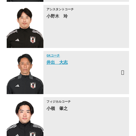
アシスタントコーチ
小野木 玲
GKコーチ
井出 大志
フィジカルコーチ
小嶺 肇之