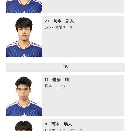
21 岡本 新大
ガンバ大阪ユース
FW
11 齋藤 翔
横浜FCユース
9 髙木 瑛人
鹿島アントラーズユース