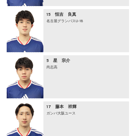
15 恒吉 良真
名古屋グランパスU-18
5 星 宗介
尚志高
17 藤本 祥輝
ガンバ大阪ユース