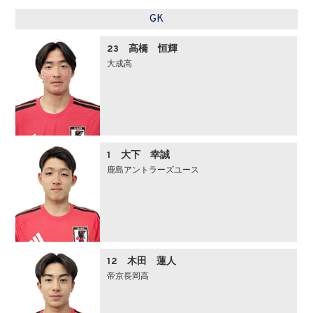
GK
23 高橋 恒輝
大成高
1 大下 幸誠
鹿島アントラーズユース
12 木田 蓮人
帝京長岡高