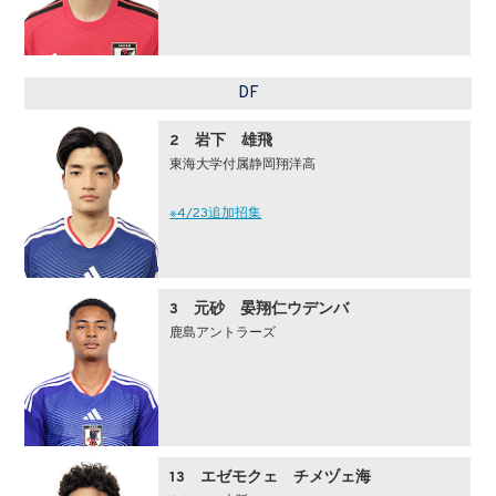
DF
2 岩下 雄飛
東海大学付属静岡翔洋高
※4/23追加招集
3 元砂 晏翔仁ウデンバ
鹿島アントラーズ
13 エゼモクェ チメヅェ海