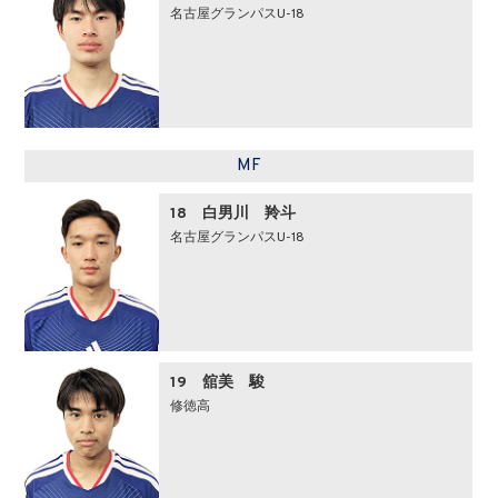
名古屋グランパスU-18
MF
18 白男川 羚斗
名古屋グランパスU-18
19 舘美 駿
修徳高