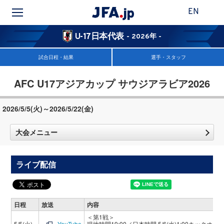
EN
U-17日本代表
- 2026年 -
試合日程・結果
選手・スタッフ
AFC U17アジアカップ サウジアラビア2026
2026/5/5(火)～2026/5/22(金)
大会メニュー
ライブ配信
日程
放送
内容
＜第1戦＞
5/5(火)
YouTube
現地時間19:00／日本時間 5/6(水)1:00キックオフ(