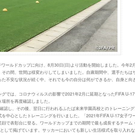
7女子ワールドカップに向け、8月30日(日)より活動を開始しました。今年2
。その間、世間は様変わりしてしまいました。自粛期間中、選手たちは
った不安な状況が続く中、それでも今の自分は何ができるか、自身と向
は、コロナウィルスの影響で2021年2月に延期となったFIFA U-1
き場所を再度確認しました。
ンを確認し、その後、翌日に行われるふたば未来学園高校とのトレーニング
心としたトレーニングを行いました。「2021年FIFA U-17女子ワ
笑顔で表彰台に登る。ワールドカップまでの期間で最も成長するチーム
つとして掲げています。サッカーにおいても新しい生活様式を取り入れ