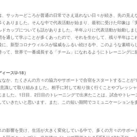
は、サッカーどころか普通の日常でさえ送れない日々が続き、先の見え
多くありました。そんな中で代表活動が始まり、最初に受けた印象は「
ルドカップについても話がありました。半年ぶりに代表活動が始動しま
間を通して学ぶことが多くあったので、それを生かして、残り半年はこ
後に、新型コロナウィルスが猛威をふるい続ける中、このような素晴ら
持って、世界で一番成長する「チーム」になれるようにトレーニングに
ィースU-18）
ななか、たくさんの方々の協力やサポートで合宿をスタートすることが
を意識して取り組みました。相手に対して粘り強く行くことやプレッシ
じました。1日目、2日目のトレーニングで出来たことは、試合やトレー
していきたいと思います。また、この短い期間でコミュニケーションを
スの影響を受け、生活が大きく変化している中で、多くの方々のサポー