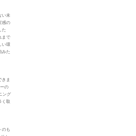
ない未
実感の
した
れまで
しい環
励みた
できま
ャーの
ニング
多く取
トのも