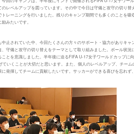
回のキャンプは、半年後にインドで開催されるFIFA U-17女子ワー
てのレベルアップを図っています。その中で今日は守備と攻守の切り替
でトレーニングを行いました。残りのキャンプ期間でも多くのことを吸
に励みたいです。
も中止されていた中、今回たくさんの方々のサポート・協力がありキャ
は、守備と攻守の切り替えをテーマとして取り組みました。ボール状況
とを意識しました。半年後に迫るFIFA U-17女子ワールドカップに
あげていくことが大切だと思います。また、個人のレベルアップ、チーム
限に発揮してチームに貢献したいです。サッカーができる喜びを忘れず