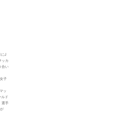
月にJ
サッカ
き合い
7女子
マッ
ールド
・選手
なが