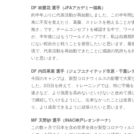
DF 林愛花 選手（JFAアカデミー福島）
約半年ぶりに代表活動が再始動しました。この半年間
来に不安を覚えたり、葛藤、ストレスを抱えることが
無さ」です。チームコンセプトを確認する中で、ワー
が、半年後にはもうワールドカップです。私は自粛期
にない程自分と戦うことを覚悟したいと思います。最
境で、代表活動を再始動できたことに感謝の気持ちを
いと思います。
DF 内田果菜 選手（ジェフユナイテッド市原・千葉レデ
今回のキャンプは、新型コロナウィルスの影響で大変
した。2日目を終えて、トレーニングでは、特に守備
速さなど、より強度を高めないといけないと改めて感
で継続していけるようにし、出来なかったことは改善
り、より成長できるように頑張りたいと思います。
MF 天野紗 選手（INAC神戸レオンチーナ）
この数ヶ月で日本を含め世界全体が新型コロナウィル