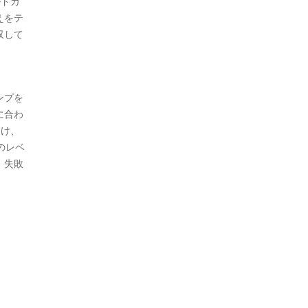
ルドカ
えをテ
収して
ンプを
に合わ
向け、
のレベ
、失敗