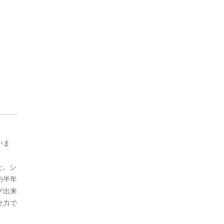
いま
た。シ
約半年
グ出来
全力で