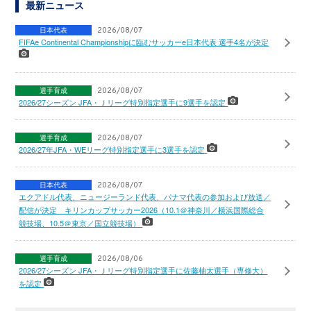
最新ニュース
日本代表
2026/08/07
FIFAe Continental Championshipに臨むサッカーe日本代表 選手4名が決定
選手育成
2026/08/07
2026/27シーズン JFA・Ｊリーグ特別指定選手に9選手を認定
選手育成
2026/08/07
2026/27年JFA・WEリーグ特別指定選手に3選手を認定
日本代表
2026/08/07
エクアドル代表、ニュージーランド代表、パナマ代表の参加および放送／
配信が決定 キリンカップサッカー2026（10.1＠神奈川／横浜国際総合
競技場、10.5＠東京／国立競技場）
選手育成
2026/08/06
2026/27シーズン JFA・Ｊリーグ特別指定選手に佐藤柚太選手（専修大）
を認定