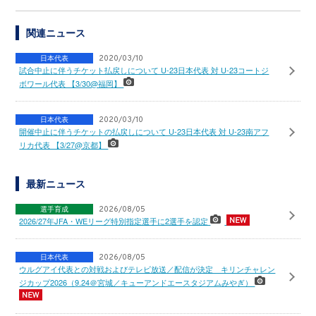
関連ニュース
日本代表
2020/03/10
試合中止に伴うチケット払戻しについて U-23日本代表 対 U-23コートジ
ボワール代表 【3/30@福岡】
日本代表
2020/03/10
開催中止に伴うチケットの払戻しについて U-23日本代表 対 U-23南アフ
リカ代表 【3/27@京都】
最新ニュース
選手育成
2026/08/05
2026/27年JFA・WEリーグ特別指定選手に2選手を認定
日本代表
2026/08/05
ウルグアイ代表との対戦およびテレビ放送／配信が決定 キリンチャレン
ジカップ2026（9.24＠宮城／キューアンドエースタジアムみやぎ）