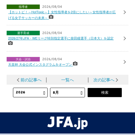
指導者
2026/08/04
【ホットピ！～HotTopic～】女性指導者を2倍にしたい～女性指導者が広
げる女子サッカーの未来～
選手育成
2026/08/04
2026/27年JFA・WEリーグ特別指定選手に柴田瞳選手（日本大）を認定
大会・試合
2026/08/04
天皇杯 大会公式インスタグラムをオープン
前の記事へ
│
一覧へ
│
次の記事へ