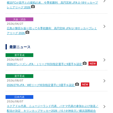
横浜FCが昌平との接戦の末、今季初勝利 高円宮杯 JFA U-18サッカープ
レミアリーグ 2026
大会・試合
2026/04/27
広島が磐田を振り切って今季初勝利 高円宮杯 JFA U-18サッカープレミ
アリーグ 2026
最新ニュース
選手育成
2026/08/07
2026/27シーズン JFA・Ｊリーグ特別指定選手に9選手を認定
選手育成
2026/08/07
2026/27年JFA・WEリーグ特別指定選手に3選手を認定
日本代表
2026/08/07
エクアドル代表、ニュージーランド代表、パナマ代表の参加および放送／
配信が決定 キリンカップサッカー2026（10.1＠神奈川／横浜国際総合