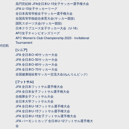
高円宮妃杯 JFA全日本U-15女子サッカー選手権大会
JFA U-15女子サッカーリーグ
全日本高等学校女子サッカー選手権大会
全国高等学校総合体育大会(サッカー競技)
国民スポーツ大会(サッカー競技)
日本クラブユース女子サッカー大会（U-18）
AFC女子チャンピオンズリーグ
AFC Women's Club Championship 2023 - Invitational
Tournament
対抗戦
[シニア]
JFA 全日本O-40サッカー大会
JFA 全日本O-50サッカー大会
JFA 全日本O-60サッカー大会
JFA 全日本O-70サッカー大会
全国健康福祉祭サッカー交流大会(ねんりんピック)
[フットサル]
JFA 全日本フットサル選手権大会
JFA 全日本女子フットサル選手権大会
自衛隊女子フットサル大会
全日本大学フットサル大会
JFA 全日本U-18フットサル選手権大会
JFA 全日本U-15フットサル選手権大会
JFA 全日本U-15女子フットサル選手権大会
JFA バーモントカップ 全日本U-12フットサル選手権大
会