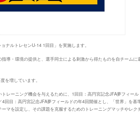
6ナショナルトレセンU-14 1回目」を実施します。
の指導・環境の提供と、選手同士による刺激から得たものを自チームに
要度を増しています。
トレーニング機会を与えるために、1回目：高円宮記念JFA夢フィール
／4回目：高円宮記念JFA夢フィールドの年4回開催とし、「世界」を基
テーマを設定し、その課題を克服するためのトレーニングマッチやレク