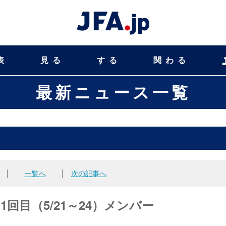
表
見る
する
関わる
最新ニュース一覧
│
一覧へ
│
次の記事へ
 1回目（5/21～24）メンバー