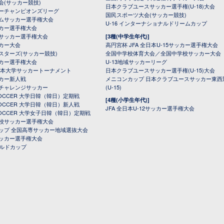
会(サッカー競技)
日本クラブユースサッカー選手権(U-18)大会
ーチャンピオンズリーグ
国民スポーツ大会(サッカー競技)
ムサッカー選手権大会
U-16 インターナショナルドリームカップ
カー選手権大会
サッカー選手権大会
[3種(中学生年代)]
カー大会
高円宮杯 JFA 全日本U-15サッカー選手権大会
スターズ(サッカー競技)
全国中学校体育大会／全国中学校サッカー大会
カー選手権大会
U-13地域サッカーリーグ
日本大学サッカートーナメント
日本クラブユースサッカー選手権(U-15)大会
カー新人戦
メニコンカップ 日本クラブユースサッカー東西
チャレンジサッカー
(U-15)
 SOCCER 大学日韓（韓日）定期戦
[4種(小学生年代)]
 SOCCER 大学日韓（韓日）新人戦
JFA 全日本U-12サッカー選手権大会
 SOCCER 大学女子日韓（韓日）定期戦
校サッカー選手権大会
ップ 全国高専サッカー地域選抜大会
ッカー選手権大会
ールドカップ