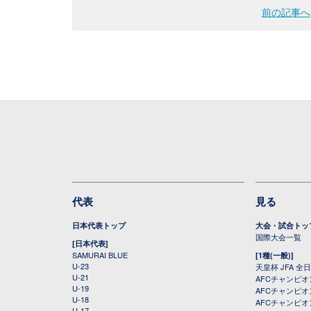
前の記事へ
代表
見る
日本代表トップ
大会・試合トッ
国際大会一覧
[日本代表]
SAMURAI BLUE
[1種(一般)]
U-23
天皇杯 JFA 
U-21
AFCチャンピ
U-19
AFCチャンピオン
U-18
AFCチャンピオ
U-17