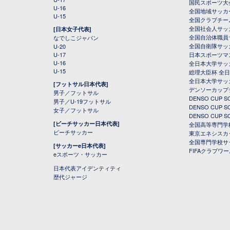
国民スポーツ大
U-16
全国地域サッカ
U-15
全国クラブチー
全国社会人サッ
[日本女子代表]
全国自治体職員
なでしこジャパン
全国自衛隊サッ
U-20
U-17
日本スポーツマ
U-16
全日本大学サッ
U-15
総理大臣杯 全
全日本大学サッ
[フットサル日本代表]
デンソーカップ
男子／フットサル
DENSO CUP
男子／U-19フットサル
DENSO CUP
女子／フットサル
DENSO CUP
[ビーチサッカー日本代表]
全国高等専門学
ビーチサッカー
東京エネシスカ
全国専門学校サ
[サッカーe日本代表]
FIFAクラブワ
eスポーツ・サッカー
日本代表アイデンティティ
歴代ジャージ