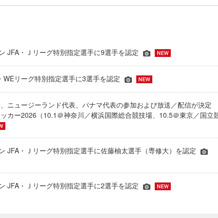
ーズン JFA・Ｊリーグ特別指定選手に9選手を認定
JFA・WEリーグ特別指定選手に3選手を認定
表、ニュージーランド代表、パナマ代表の参加および放送／配信が決
ッカー2026（10.1＠神奈川／横浜国際総合競技場、10.5＠東京／国立
シーズン JFA・Ｊリーグ特別指定選手に佐藤柚太選手（専修大）を認定
ーズン JFA・Ｊリーグ特別指定選手に2選手を認定