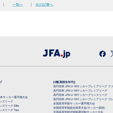
│
一覧へ
│
次の記事へ
プ
[2種(高校生年代)]
高円宮杯 JFA U-18サッカープレミアリーグ フ
高円宮杯 JFA U-18サッカープレミアリーグ
高円宮杯 JFA U-18サッカープリンスリーグ
全日本サッカー選手権大会
高円宮杯 JFA U-18サッカープレミアリーグ プ
オンズリーグ
全国高等学校サッカー選手権大会
ズリーグ Elite
全国高等学校総合体育大会(サッカー競技)
ンズリーグ Two
全国高等学校定時制通信制サッカー大会