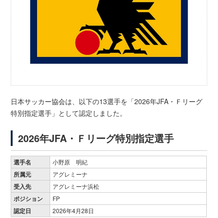
日本サッカー協会は、以下の
13
選手を「2026年JFA・Ｆリーグ
特別指定選手」として認定しました。
2026年JFA・Ｆリーグ特別指定選手
選手名
小野原 明紀
所属元
アグレミーナ
受入先
アグレミーナ浜松
ポジション
FP
認定日
2026年4月28日