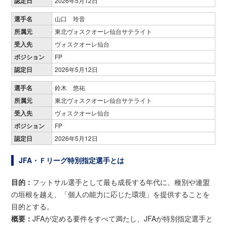
認定日
2026年5月12日
選手名
山口 玲音
所属元
東北ヴォスクオーレ仙台サテライト
受入先
ヴォスクオーレ仙台
ポジション
FP
認定日
2026年5月12日
選手名
鈴木 悠祐
所属元
東北ヴォスクオーレ仙台サテライト
受入先
ヴォスクオーレ仙台
ポジション
FP
認定日
2026年5月12日
JFA・Ｆリーグ特別指定選手とは
目的：
フットサル選手として最も成長する年代に、種別や連盟
の垣根を越え、「個人の能力に応じた環境」を提供することを
目的とする。
概要：
JFAが定める要件をすべて満たし、JFAが特別指定選手と