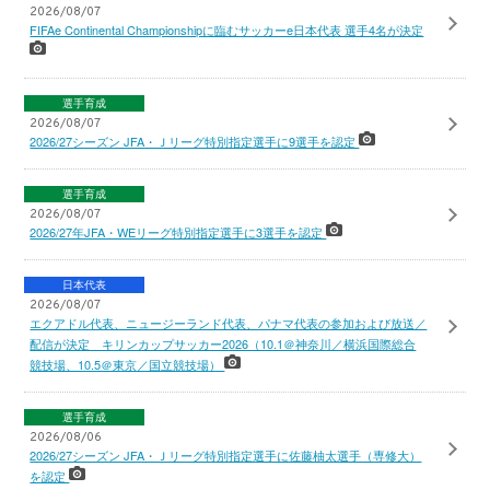
2026/08/07
FIFAe Continental Championshipに臨むサッカーe日本代表 選手4名が決定
選手育成
2026/08/07
2026/27シーズン JFA・Ｊリーグ特別指定選手に9選手を認定
選手育成
2026/08/07
2026/27年JFA・WEリーグ特別指定選手に3選手を認定
日本代表
2026/08/07
エクアドル代表、ニュージーランド代表、パナマ代表の参加および放送／
配信が決定 キリンカップサッカー2026（10.1＠神奈川／横浜国際総合
競技場、10.5＠東京／国立競技場）
選手育成
2026/08/06
2026/27シーズン JFA・Ｊリーグ特別指定選手に佐藤柚太選手（専修大）
を認定