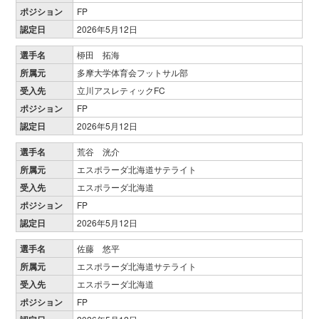
ポジション
FP
認定日
2026年5月12日
選手名
桺田 拓海
所属元
多摩大学体育会フットサル部
受入先
立川アスレティックFC
ポジション
FP
認定日
2026年5月12日
選手名
荒谷 洸介
所属元
エスポラーダ北海道サテライト
受入先
エスポラーダ北海道
ポジション
FP
認定日
2026年5月12日
選手名
佐藤 悠平
所属元
エスポラーダ北海道サテライト
受入先
エスポラーダ北海道
ポジション
FP