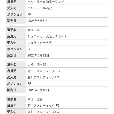
所属元
バルドラール浦安セグンド
受入先
バルドラール浦安
ポジション
FP
認定日
2026年5月5日
選手名
高橋 陽
所属元
シュライカー大阪サテライト
受入先
シュライカー大阪
ポジション
FP
認定日
2026年5月12日
選手名
大橋 琥次郎
所属元
府中アスレティック FC
受入先
立川アスレティックFC
ポジション
FP
認定日
2026年5月12日
選手名
木原 悠吾
所属元
府中アスレティック FC
受入先
立川アスレティックFC