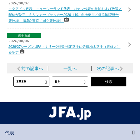
2026/08/07
エクアドル代表、ニュージーランド代表、パナマ代表の参加および放送／
配信が決定 キリンカップサッカー2026（10.1＠神奈川／横浜国際総合
競技場、10.5＠東京／国立競技場）
選手育成
2026/08/06
2026/27シーズン JFA・Ｊリーグ特別指定選手に佐藤柚太選手（専修大）
を認定
前の記事へ
│
一覧へ
│
次の記事へ
代表