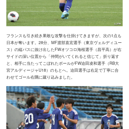
フランスも引き続き果敢な攻撃を仕掛けてきますが、次の1点も
日本が奪います。28分、MF渡部直宏選手（東京ヴェルディユー
ス）の縦パスに抜け出したFWオツコロ海桜選手（昌平高）が右
サイドの深い位置から「仲間がいてくれると信じて」折り返す
と、相手に当たってこぼれたボールがFW迫田凌和選手（RB大
宮アルディージャU18）のもとへ。迫田選手は右足で丁寧に合
わせてゴール右隅に蹴り込みました。