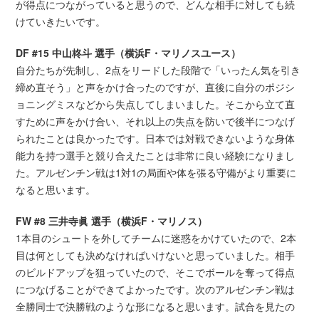
が得点につながっていると思うので、どんな相手に対しても続
けていきたいです。
DF #15 中山柊斗 選手（横浜F・マリノスユース）
自分たちが先制し、2点をリードした段階で「いったん気を引き
締め直そう」と声をかけ合ったのですが、直後に自分のポジシ
ョニングミスなどから失点してしまいました。そこから立て直
すために声をかけ合い、それ以上の失点を防いで後半につなげ
られたことは良かったです。日本では対戦できないような身体
能力を持つ選手と競り合えたことは非常に良い経験になりまし
た。アルゼンチン戦は1対1の局面や体を張る守備がより重要に
なると思います。
FW #8 三井寺眞 選手（横浜F・マリノス）
1本目のシュートを外してチームに迷惑をかけていたので、2本
目は何としても決めなければいけないと思っていました。相手
のビルドアップを狙っていたので、そこでボールを奪って得点
につなげることができてよかったです。次のアルゼンチン戦は
全勝同士で決勝戦のような形になると思います。試合を見たの