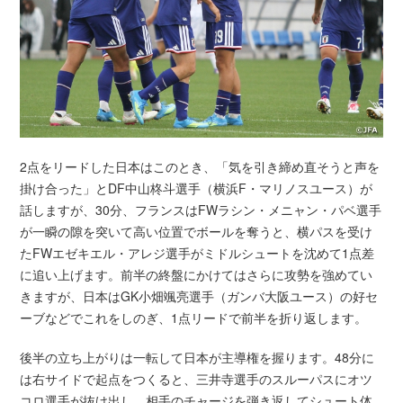
2点をリードした日本はこのとき、「気を引き締め直そうと声を
掛け合った」とDF中山柊斗選手（横浜F・マリノスユース）が
話しますが、30分、フランスはFWラシン・メニャン・パベ選手
が一瞬の隙を突いて高い位置でボールを奪うと、横パスを受け
たFWエゼキエル・アレジ選手がミドルシュートを沈めて1点差
に追い上げます。前半の終盤にかけてはさらに攻勢を強めてい
きますが、日本はGK小畑颯亮選手（ガンバ大阪ユース）の好セ
ーブなどでこれをしのぎ、1点リードで前半を折り返します。
後半の立ち上がりは一転して日本が主導権を握ります。48分に
は右サイドで起点をつくると、三井寺選手のスルーパスにオツ
コロ選手が抜け出し、相手のチャージを弾き返してシュート体