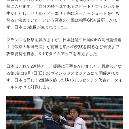
勢に入ります。「自分の持ち味であるスピードとフィジカルを
生かせたし、ペナルティーエリア内に入ったらシュートを打ち
切ると決めていた」という渾身の一撃は相手GKも反応しきれ
ず、日本に3点目が生まれました。
フランスも反撃を試みますが、日本は途中出場のFW高田憲慎選
手（帝京大学可児高）が何度も縦への突破を図るなど最後まで
攻撃姿勢を貫き、3-1でタイムアップを迎えました。
日本はこれで2連勝とし、優勝に王手をかけました。最終節とな
る第3節は6月7日(日)にJヴィレッジスタジアムにて開催されま
す。日本は同じく2連勝を飾ったU-16アルゼンチン代表と、タイ
トルをかけて対戦します。