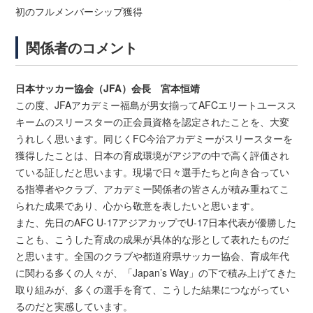
初のフルメンバーシップ獲得
関係者のコメント
日本サッカー協会（JFA）会長 宮本恒靖
この度、JFAアカデミー福島が男女揃ってAFCエリートユースス
キームのスリースターの正会員資格を認定されたことを、大変
うれしく思います。同じくFC今治アカデミーがスリースターを
獲得したことは、日本の育成環境がアジアの中で高く評価され
ている証しだと思います。現場で日々選手たちと向き合ってい
る指導者やクラブ、アカデミー関係者の皆さんが積み重ねてこ
られた成果であり、心から敬意を表したいと思います。
また、先日のAFC U-17アジアカップでU-17日本代表が優勝した
ことも、こうした育成の成果が具体的な形として表れたものだ
と思います。全国のクラブや都道府県サッカー協会、育成年代
に関わる多くの人々が、「Japan’s Way」の下で積み上げてきた
取り組みが、多くの選手を育て、こうした結果につながってい
るのだと実感しています。