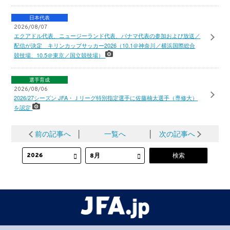
日本代表
2026/08/07
エクアドル代表、ニュージーランド代表、パナマ代表の参加および放送／
配信が決定 キリンカップサッカー2026（10.1＠神奈川／横浜国際総合
競技場、10.5＠東京／国立競技場）
選手育成
2026/08/06
2026/27シーズン JFA・Ｊリーグ特別指定選手に佐藤柚太選手（専修大）
を認定
前の記事へ
│
一覧へ
│
次の記事へ