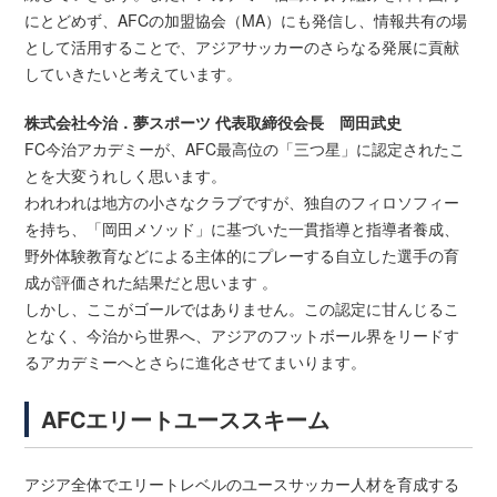
にとどめず、AFCの加盟協会（MA）にも発信し、情報共有の場
として活用することで、アジアサッカーのさらなる発展に貢献
していきたいと考えています。
株式会社今治．夢スポーツ 代表取締役会長 岡田武史
FC今治アカデミーが、AFC最高位の「三つ星」に認定されたこ
とを大変うれしく思います。
われわれは地方の小さなクラブですが、独自のフィロソフィー
を持ち、「岡田メソッド」に基づいた一貫指導と指導者養成、
野外体験教育などによる主体的にプレーする自立した選手の育
成が評価された結果だと思います 。
しかし、ここがゴールではありません。この認定に甘んじるこ
となく、今治から世界へ、アジアのフットボール界をリードす
るアカデミーへとさらに進化させてまいります。
AFCエリートユーススキーム
アジア全体でエリートレベルのユースサッカー人材を育成する