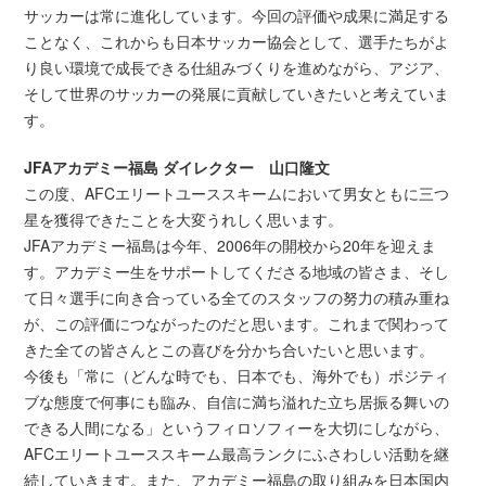
サッカーは常に進化しています。今回の評価や成果に満足する
ことなく、これからも日本サッカー協会として、選手たちがよ
り良い環境で成長できる仕組みづくりを進めながら、アジア、
そして世界のサッカーの発展に貢献していきたいと考えていま
す。
JFAアカデミー福島 ダイレクター 山口隆文
この度、AFCエリートユーススキームにおいて男女ともに三つ
星を獲得できたことを大変うれしく思います。
JFAアカデミー福島は今年、2006年の開校から20年を迎えま
す。アカデミー生をサポートしてくださる地域の皆さま、そし
て日々選手に向き合っている全てのスタッフの努力の積み重ね
が、この評価につながったのだと思います。これまで関わって
きた全ての皆さんとこの喜びを分かち合いたいと思います。
今後も「常に（どんな時でも、日本でも、海外でも）ポジティ
ブな態度で何事にも臨み、自信に満ち溢れた立ち居振る舞いの
できる人間になる」というフィロソフィーを大切にしながら、
AFCエリートユーススキーム最高ランクにふさわしい活動を継
続していきます。また、アカデミー福島の取り組みを日本国内